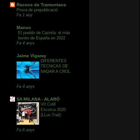
Racons de Tramuntana
Prova de prepublicació
Fa 1 any
Manxo
El pueblo de Cazorla: el más
bonito de España en 2022
Fa 4 anys
Jaime Vigaray
DIFERENTES
TECNICAS DE
NADAR A CROL
Fa 4 anys
SA MILANA - ALARÓ
VII CxM
Escorca 2020
(LLuc-Trail)
Fa 6 anys