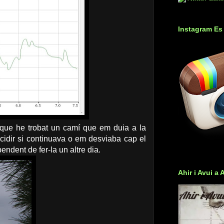
Instagram Es
s que he trobat un camí que em duia a la
dir si continuava o em desviaba cap el
ndent de fer-la un altre dia.
Ahir i Avui a 