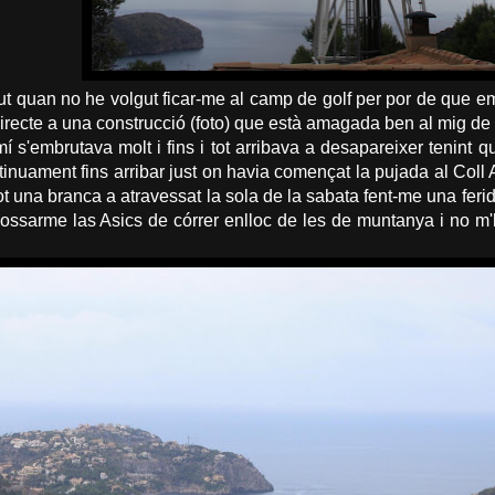
t quan no he volgut ficar-me al camp de golf per por de que em 
irecte a una construcció (foto) que està amagada ben al mig de
amí s'embrutava molt i fins i tot arribava a desapareixer tenint 
inuament fins arribar just on havia començat la pujada al Coll 
tot una branca a atravessat la sola de la sabata fent-me una fer
ossarme las Asics de córrer enlloc de les de muntanya i no m'