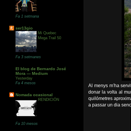
Fa 1 setmana
ser13gio
Mi Quebec
Mega Trail 50
Fa 3 setmanes
El blog de Bernardo José
Mora — Medium
Yesterday
Fa 4 mesos
Al menys m'ha servit
donar la volta al mu
Nomada ocasional
quilómetres aproxima
RENDICIÓN
a passar un dia senc
Fa 10 mesos