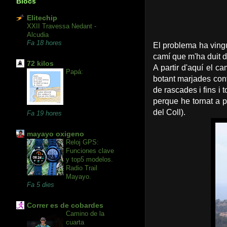
Blocs
Elitechip
XXII Travessa Nedant -
Alcudia
Fa 18 hores
El problema ha vingu
camí que m'ha duit d
72 kilos
A partir d'aquí el c
Papá:
botant marjades cont
de rascades i fins i 
perque he tornat a p
del Coll).
Fa 19 hores
mayayo oxigeno
Reloj GPS:
Funciones clave
y top5 modelos.
Radio Trail
Mayayo.
Fa 5 dies
Correr es de cobardes
Camino de la
cuarta