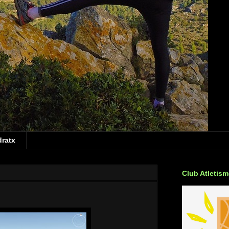
dratx
Club Atletis