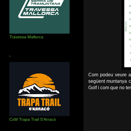
Travessa Mallorca
.
Com podeu veure aix
següent muntanya c
Golf i com que no te
CxM Trapa Trail S'Arracó