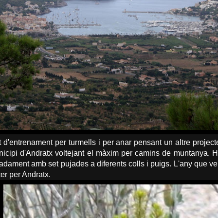
 d'entrenament per turmells i per anar pensant un altre projecte 
nicipi d'Andratx voltejant el màxim per camins de muntanya. He 
dament amb set pujades a diferents colls i puigs. L'any que ve 
er per Andratx.