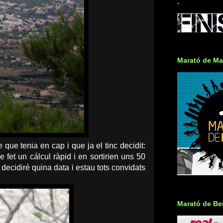
.
Marató de Ma
que tenia en cap i que ja el tinc decidit:
fet un cálcul ràpid i en sortirien uns 50
decidiré quina data i estau tots convidats
Marató de Ber