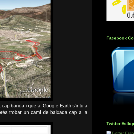
Facebook Co
 a cap banda i que al Google Earth s'intuia
sprés trobar un camí de baixada cap a la
Twitter Esllo