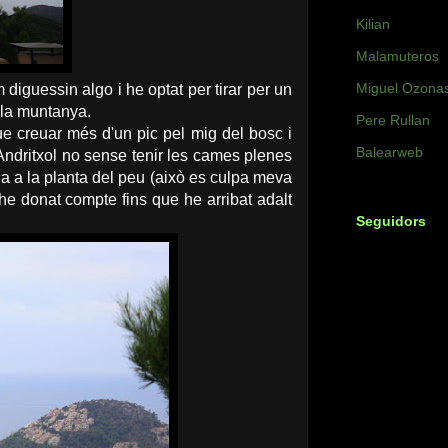
Kilian
Malamuteros
Miguel Ozona
diguessin algo i he optat per tirar per un
 la muntanya.
Pere Rullan
que creuar més d'un pic pel mig del bosc i
Balearweb
Andritxol no sense tenir les cames plenes
ida a la planta del peu (això es culpa meva
he donat compte fins que he arribat adalt
Seguidors