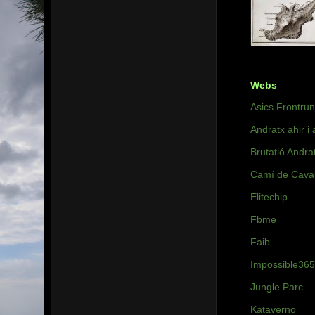
Webs
Asics Frontru
Andratx ahir i 
Brutatló Andra
Camí de Caval
Elitechip
Fbme
Faib
Impossible365
Jungle Parc
Kataverno