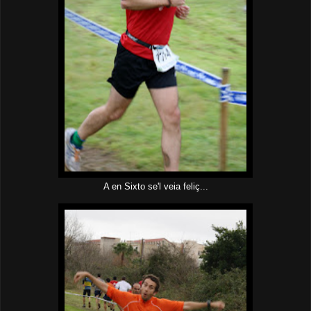
A en Sixto se'l veia feliç...