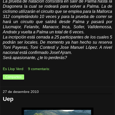
La prueba de natación consistirá en salir de Palma hasta la
Dragonera la cual se rodeará para volver a Palma. La de
ciclismo utilizarán el circuito que se emplea para la Mallorca
312 completándolo 10 veces y para la prueba de correr se
hará un circuito que saldrá desde Palma y pasará por
Llucmajor, Felanitx, Manacor, Inca, Soller, Valldemossa,
Andratx y vuelta a Palma un total de 6 veces.
La incripción está cerrada a 25 participantes de los cuales 5
podrán ser locales. De momento ya han hecho su reserva
Toni Payeras, Toni Contestí y Jose Manuel López. A nivel
nacional está confirmado Josef Ajram.
Será apasionante, ¿te lo perderás?
Es Llop Verd
9 comentaris:
Comparteix
27 de desembre 2010
Uep