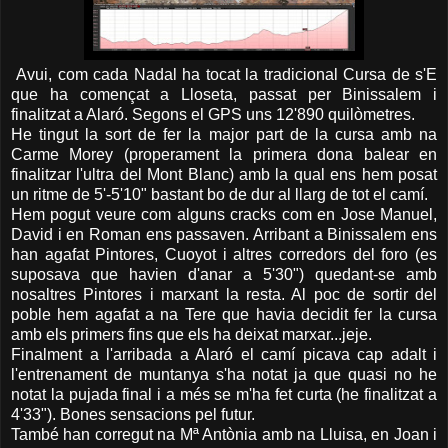
Avui, com cada Nadal ha tocat la tradicional Cursa de s'E
que ha començat a Lloseta, passat per Binissalem i
finalitzat a Alaró. Segons el GPS uns 12'890 quilòmetres.
He tingut la sort de fer la major part de la cursa amb na
Carme Morey (properament la primera dona balear en
finalitzar l'ultra del Mont Blanc) amb la qual ens hem posat
un ritme de 5'-5'10" bastant bo de dur al llarg de tot el camí.
Hem pogut veure com alguns cracks com en Jose Manuel,
David i en Roman ens passaven. Arribant a Binissalem ens
han agafat Pintores, Cuoyot i altres corredors del foro (es
suposava que havien d'anar a 5'30") quedant-se amb
nosaltres Pintores i marxant la resta. Al poc de sortir del
poble hem agafat a na Tere que havia decidit fer la cursa
amb els primers fins que els ha deixat marxar...jeje.
Finalment a l'arribada a Alaró el camí picava cap adalt i
l'entrenament de muntanya s'ha notat ja que quasi no he
notat la pujada final i a més se m'ha fet curta (he finalitzat a
4'33"). Bones sensacions pel futur.
També han corregut na Mª Antònia amb na Lluisa, en Joan i