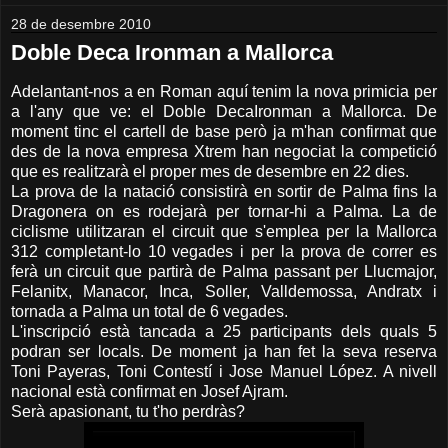
28 de desembre 2010
Doble Deca Ironman a Mallorca
Adelantant-nos a en Roman aquí tenim la nova primicia per
a l'any que ve: el Doble DecaIronman a Mallorca. De
moment tinc el cartell de base però ja m'han confirmat que
des de la nova empresa Xtrem han negociat la competició
que es realitzarà el proper mes de desembre en 22 dies.
La prova de la natació consistirà en sortir de Palma fins la
Dragonera on es rodejarà per tornar-hi a Palma. La de
ciclisme utilitzaran el circuit que s'emplea per la Mallorca
312 completant-lo 10 vegades i per la prova de correr es
ferà un circuit que partirà de Palma passant per Llucmajor,
Felanitx, Manacor, Inca, Soller, Valldemossa, Andratx i
tornada a Palma un total de 6 vegades.
L'inscripció està tancada a 25 participants dels quals 5
podran ser locals. De moment ja han fet la seva reserva
Toni Payeras, Toni Contestí i Jose Manuel López. A nivell
nacional està confirmat en Josef Ajram.
Serà apasionant, tu t'ho perdràs?