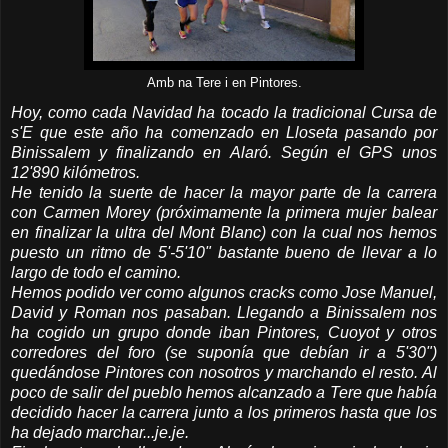
Amb na Tere i en Pintores.
Hoy, como cada Navidad ha tocado la tradicional Cursa de
s'E que este año ha comenzado en Lloseta pasando por
Binissalem y finalizando en Alaró. Según el GPS unos
12'890 kilómetros.
He tenido la suerte de hacer la mayor parte de la carrera
con Carmen Morey (próximamente la primera mujer balear
en finalizar la ultra del Mont Blanc) con la cual nos hemos
puesto un ritmo de 5'-5'10" bastante bueno de llevar a lo
largo de todo el camino.
Hemos podido ver como algunos cracks como Jose Manuel,
David y Roman nos pasaban. Llegando a Binissalem nos
ha cogido un grupo donde iban Pintores, Cuoyot y otros
corredores del foro (se suponía que debían ir a 5'30")
quedándose Pintores con nosotros y marchando el resto. Al
poco de salir del pueblo hemos alcanzado a Tere que había
decidido hacer la carrera junto a los primeros hasta que los
ha dejado marchar...je.je.