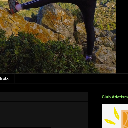
dratx
Club Atletis