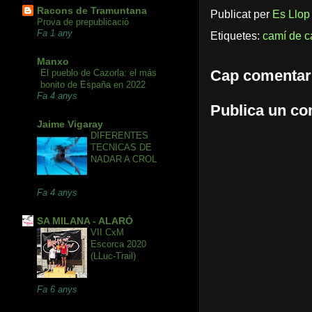
Racons de Tramuntana
Publicat per
Es Llop
Prova de prepublicació
Fa 1 any
Etiquetes:
camí de c
Manxo
Cap comentar
El pueblo de Cazorla: el más
bonito de España en 2022
Fa 4 anys
Publica un com
Jaime Vigaray
DIFERENTES
TECNICAS DE
NADAR A CROL
Fa 4 anys
SA MILANA - ALARÓ
VII CxM
Escorca 2020
(LLuc-Trail)
Fa 6 anys