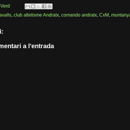
 Verd
avalls
,
club atletisme Andratx
,
comando andratx
,
CxM
,
muntany
i:
entari a l'entrada