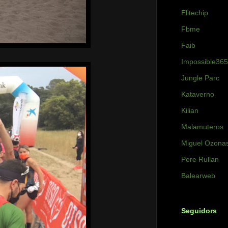
Elitechip
Fbme
Faib
Impossible365
Jungle Parc
Kataverno
Kilian
Malamuteros
Miguel Ozona
Pere Rullan
Balearweb
Seguidors