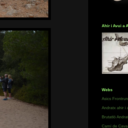
Ahir i Avui a 
Webs
Asics Frontru
Andratx ahir i 
Brutatló Andra
Camí de Caval