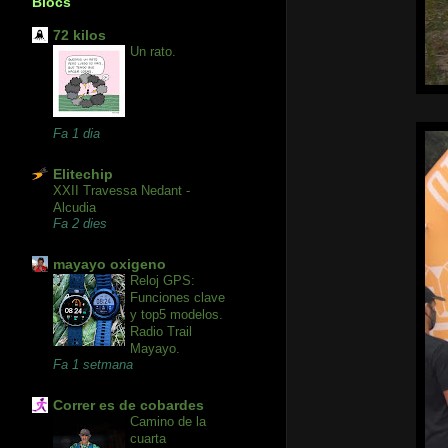
Blocs
72 kilos
Un rato.
Fa 1 dia
Elitechip
XXII Travessa Nedant -
Alcudia
Fa 2 dies
mayayo oxigeno
Reloj GPS:
Funciones clave
y top5 modelos.
Radio Trail
Mayayo.
Fa 1 setmana
Correr es de cobardes
Camino de la
cuarta