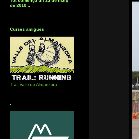
Tot començà un 23 de març
de 2010...
Curses amigues
Trail Valle de Almanzora
.