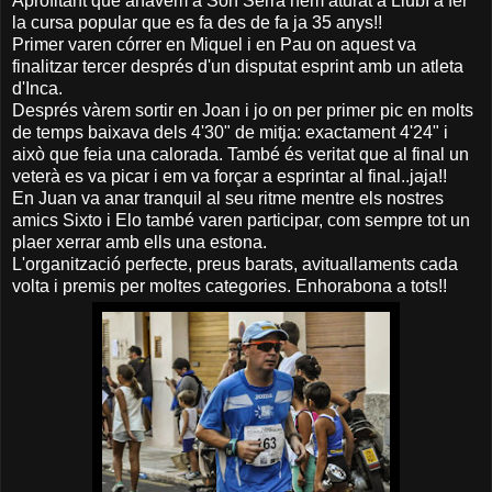
Aprofitant que anàvem a Son Serra hem aturat a Llubí a fer
la cursa popular que es fa des de fa ja 35 anys!!
Primer varen córrer en Miquel i en Pau on aquest va
finalitzar tercer després d'un disputat esprint amb un atleta
d'Inca.
Després vàrem sortir en Joan i jo on per primer pic en molts
de temps baixava dels 4'30" de mitja: exactament 4'24" i
això que feia una calorada. També és veritat que al final un
veterà es va picar i em va forçar a esprintar al final..jaja!!
En Juan va anar tranquil al seu ritme mentre els nostres
amics Sixto i Elo també varen participar, com sempre tot un
plaer xerrar amb ells una estona.
L'organització perfecte, preus barats, avituallaments cada
volta i premis per moltes categories. Enhorabona a tots!!