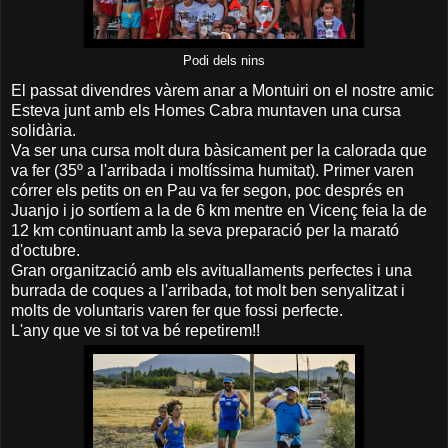
Podi dels nins
El passat divendres vàrem anar a Montuiri on el nostre amic
Esteva junt amb els Homes Cabra muntaven una cursa
solidària.
Va ser una cursa molt dura bàsicament per la calorada que
va fer (35º a l'arribada i moltíssima humitat). Primer varen
córrer els petits on en Pau va fer segon, poc després en
Juanjo i jo sortíem a la de 6 km mentre en Vicenç feia la de
12 km continuant amb la seva preparació per la marató
d'octubre.
Gran organització amb els avituallaments perfectes i una
burrada de coques a l'arribada, tot molt ben senyalitzat i
molts de voluntaris varen fer que fossi perfecte.
L'any que ve si tot va bé repetirem!!