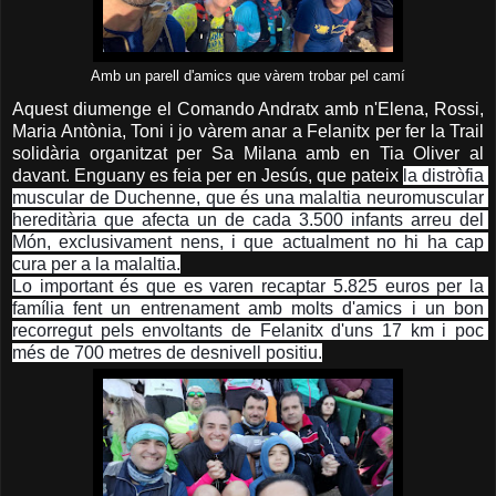
Amb un parell d'amics que vàrem trobar pel camí
Aquest diumenge el Comando Andratx amb n'Elena, Rossi,
Maria Antònia, Toni i jo vàrem anar a Felanitx per fer la Trail
solidària organitzat per Sa Milana amb en Tia Oliver al
davant. Enguany es feia per en Jesús, que pateix
la distròfia 
muscular de Duchenne, que és una malaltia neuromuscular 
hereditària que afecta un de cada 3.500 infants arreu del 
Món, exclusivament nens, i que actualment no hi ha cap 
cura per a la malaltia.
Lo important és que es varen recaptar 5.825 euros per la 
família fent un entrenament amb molts d'amics i un bon 
recorregut pels envoltants de Felanitx d'uns 17 km i poc 
més de 700 metres de desnivell positiu
.