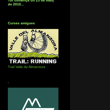
Tot començà un 23 de març
de 2010...
Curses amigues
Trail Valle de Almanzora
.