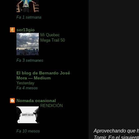
Fa 1 setmana
ser13gio
Mi Quebec
Mega Trail 50
Fa 3 setmanes
El blog de Bernardo José
Mora — Medium
Yesterday
Fa 4 mesos
Nomada ocasional
RENDICIÓN
Aprovechando que ho
Fa 10 mesos
Tomir. En el siguient