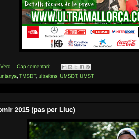
 Verd
Cap comentari:
untanya
,
TMSDT
,
ultrafons
,
UMSDT
,
UMST
omir 2015 (pas per Lluc)