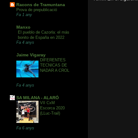
Racons de Tramuntana
Prova de prepublicació
Fa 1 any
Manxo
El pueblo de Cazorla: el más
bonito de España en 2022
Fa 4 anys
Jaime Vigaray
DIFERENTES
TECNICAS DE
NADAR A CROL
Fa 4 anys
SA MILANA - ALARÓ
VII CxM
Escorca 2020
(LLuc-Trail)
Fa 6 anys