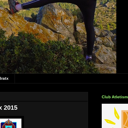
dratx
Club Atletis
x 2015