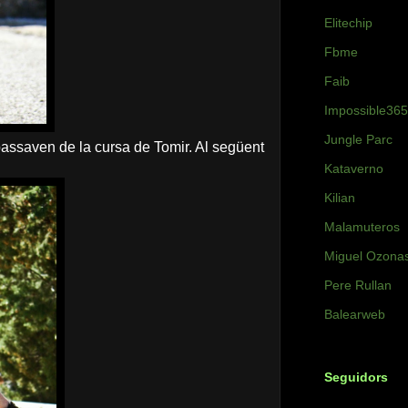
Elitechip
Fbme
Faib
Impossible365
Jungle Parc
 passaven de la cursa de Tomir. Al següent
Kataverno
Kilian
Malamuteros
Miguel Ozona
Pere Rullan
Balearweb
Seguidors