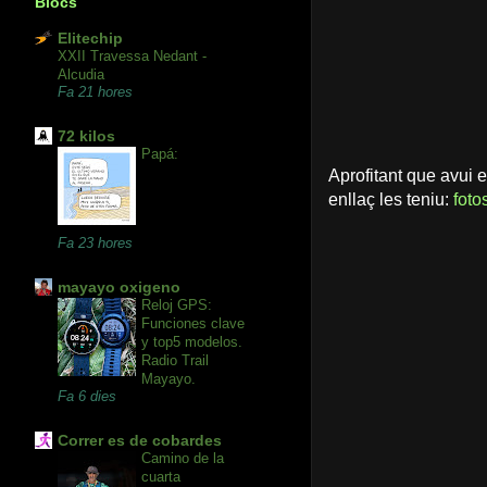
Blocs
Elitechip
XXII Travessa Nedant -
Alcudia
Fa 21 hores
72 kilos
Papá:
Aprofitant que avui 
enllaç les teniu:
foto
Fa 23 hores
mayayo oxigeno
Reloj GPS:
Funciones clave
y top5 modelos.
Radio Trail
Mayayo.
Fa 6 dies
Correr es de cobardes
Camino de la
cuarta