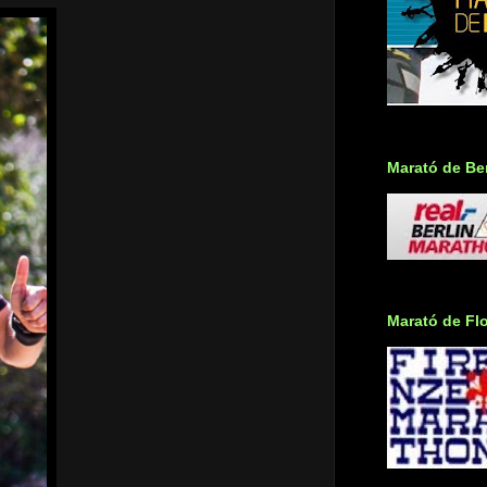
Marató de Ber
Marató de Fl