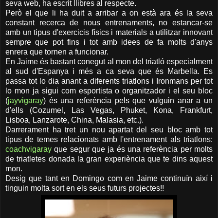
seva web, ha escrit llibres al respecte.
Però el que li ha duit a arribar a on està ara és la seva
constant recerca de nous entrenaments, no estancar-se
amb un tipus d'exercicis físics i materials a utilitzar innovant
sempre que pot fins i tot amb idees de fa molts d'anys
enrera que tornen a funcionar.
En Jaime és bastant conegut al mon del triatló especialment
al sud d'Espanya i més a ca seva que és Marbella. Es
passa tot lo dia anant a diferents triatlons i Ironmans per tot
lo mon ja sigui com esportista o organitzador i el seu bloc
(
jayvigaray
) és una referència pels que vulguin anar a un
d'ells (Cozumel, Las Vegas, Phuket, Kona, Frankfurt,
Lisboa, Lanzarote, China, Malasia, etc.).
Darrerament ha tret un nou apartat del seu bloc amb tot
tipus de temes relacionats amb l'entrenament als triatlons:
coachvigaray
que segur que ja és una referència per molts
de triatletes donada la gran experiència que te dins aquest
mon.
Desig que tant en Domingo com en Jaime continuïn així i
tinguin molta sort en els seus futurs projectes!!