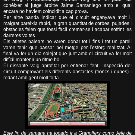
conèixer al jutge àrbitre Jaime Samaniego amb el qual
encara no havíem coincidit a cap prova.
Per altre banda indicar que el circuit enganyava molt i,
malgrat pareixia ràpid, la gran quantitat de corbes, pujades i
obstacles feien que fossi fàcil cremar-se i acabar sofrint les
darreres voltes
Els atletes balears ho varen donar tot i fins i tot un parell
varen tenir que passar pel metge per l'esforç realitzat. Al
final va fer un dia solejat que junt amb el circuit va fer molt
difícil mantenir un ritme bo.
El dissabte vaig aprofitar per entrenar fent l'inspecció del
circuit comprovant els diferents obstacles (troncs i dunes) i
rodant amb gent molt forta.
Este fin de semana ha tocado ir a Granollers como Jefe de