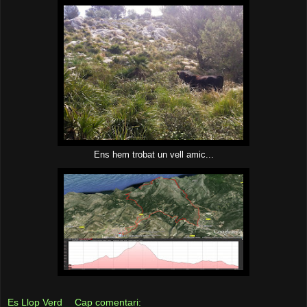
Ens hem trobat un vell amic...
Es Llop Verd
Cap comentari: