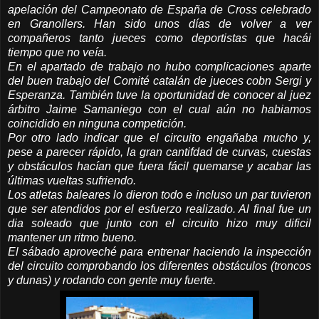
apelación del Campeonato de España de Cross celebrado
en Granollers. Han sido unos días de volver a ver
compañeros tanto jueces como deportistas que hacái
tiempo que no veía.
En el apartado de trabajo no hubo complicaciones aparte
del buen trabajo del Comité catalán de jueces cobn Sergi y
Esperanza. También tuve la oportunidad de conocer al juez
árbitro Jaime Samaniego con el cual aún no habiamos
coincidido en ninguna competición.
Por otro lado indicar que el circuito engañaba mucho y,
pese a parecer rápido, la gran cantifdad de curvas, cuestas
y obstáculos hacían que fuera fácil quemarse y acabar las
últimas vueltas sufriendo.
Los atletas baleares lo dieron todo e incluso un par tuvieron
que ser atendidos por el esfuerzo realizado. Al final fue un
dia soleado que junto con el circuito hizo muy dificil
mantener un ritmo bueno.
El sábado aproveché para entrenar haciendo la inspección
del circuito comprobando los diferentes obstáculos (troncos
y dunas) y rodando con gente muy fuerte.