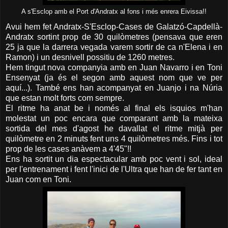
A s'Esclop amb el Port d'Andratx al fons i més enrera Eivissa!!
Avui hem fet Andratx-S'Esclop-Cases de Galatzó-Capdellà-
Andratx sortint prop de 30 quilòmetres (pensava que eren
25 ja que la darrera vegada varem sortir de ca n'Elena i en
Ramon) i un desnivell possitiu de 1260 metres.
Hem tingut nova companyia amb en Juan Navarro i en Toni
Ensenyat (ja és el segon amb aquest nom que ve per
aquí...). També ens han acompanyat en Juanjo i na Núria
que estan molt forts com sempre.
El ritme ha anat be i només al final els isquios m'han
molestat un poc encara que comparant amb la mateixa
sortida del mes d'agost he davallat el ritme mitjà per
quilòmetre en 2 minuts fent uns 4 quilòmetres més. Fins i tot
prop de les cases anàvem a 4'45"!!
Ens ha sortit un dia espectacular amb poc vent i sol, ideal
per l'entrenament i fent l'inici de l'Ultra que han de fer tant en
Juan com en Toni.