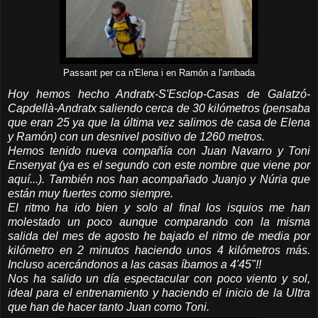
Passant per ca n'Elena i en Ramón a l'arribada
Hoy hemos hecho Andratx-S'Esclop-Casas de Galatzó-
Capdellà-Andratx saliendo cerca de 30 kilómetros (pensaba
que eran 25 ya que la última vez salimos de casa de Elena
y Ramón) con un desnivel positivo de 1260 metros.
Hemos tenido nueva compañía con Juan Navarro y Toni
Ensenyat (ya es el segundo con este nombre que viene por
aquí...). También nos han acompañado Juanjo y Núria que
están muy fuertes como siempre.
El ritmo ha ido bien y solo al final los isquios me han
molestado un poco aunque comparando con la misma
salida del mes de agosto he bajado el ritmo de media por
kilómetro en 2 minutos haciendo unos 4 kilómetros más.
Incluso acercándonos a las casas íbamos a 4'45"!!
Nos ha salido un día espectacular con poco viento y sol,
ideal para el entrenamiento y haciendo el inicio de la Ultra
que han de hacer tanto Juan como Toni.