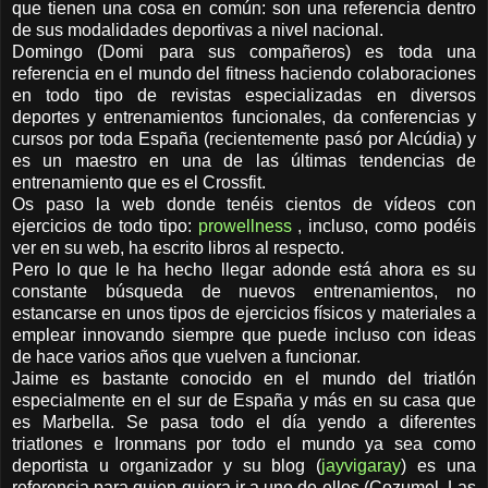
que tienen una cosa en común: son una referencia dentro
de sus modalidades deportivas a nivel nacional.
Domingo (Domi para sus compañeros) es toda una
referencia en el mundo del fitness haciendo colaboraciones
en todo tipo de revistas especializadas en diversos
deportes y entrenamientos funcionales, da conferencias y
cursos por toda España (recientemente pasó por Alcúdia) y
es un maestro en una de las últimas tendencias de
entrenamiento que es el Crossfit.
Os paso la web donde tenéis cientos de vídeos con
ejercicios de todo tipo:
prowellness
, incluso, como podéis
ver en su web, ha escrito libros al respecto.
Pero lo que le ha hecho llegar adonde está ahora es su
constante búsqueda de nuevos entrenamientos, no
estancarse en unos tipos de ejercicios físicos y materiales a
emplear innovando siempre que puede incluso con ideas
de hace varios años que vuelven a funcionar.
Jaime es bastante conocido en el mundo del triatlón
especialmente en el sur de España y más en su casa que
es Marbella. Se pasa todo el día yendo a diferentes
triatlones e Ironmans por todo el mundo ya sea como
deportista u organizador y su blog (
jayvigaray
) es una
referencia para quien quiera ir a uno de ellos (Cozumel, Las