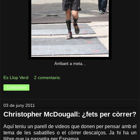
Arribant a meta...
Es Llop Verd
2 comentaris:
Comparteix
03 de juny 2011
Christopher McDougall: ¿fets per còrrer?
Aquí teniu un parell de videos que donen per pensar amb el
tema de les sabatilles o el còrrer descalços. Ja hi ha un
llibre que ja passetja per Espanya.