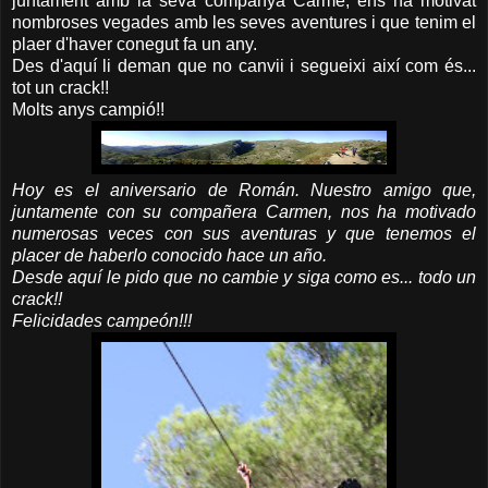
juntament amb la seva companya Carme, ens ha motivat
nombroses vegades amb les seves aventures i que tenim el
plaer d'haver conegut fa un any.
Des d'aquí li deman que no canvii i segueixi així com és...
tot un crack!!
Molts anys campió!!
Hoy es el aniversario de Román. Nuestro amigo que,
juntamente con su compañera Carmen, nos ha motivado
numerosas veces con sus aventuras y que tenemos el
placer de haberlo conocido hace un año.
Desde aquí le pido que no cambie y siga como es... todo un
crack!!
Felicidades campeón!!!