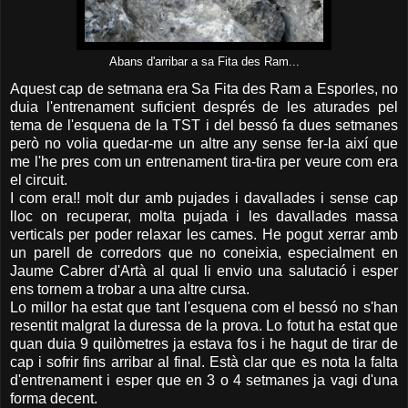
Abans d'arribar a sa Fita des Ram...
Aquest cap de setmana era Sa Fita des Ram a Esporles, no
duia l'entrenament suficient després de les aturades pel
tema de l'esquena de la TST i del bessó fa dues setmanes
però no volia quedar-me un altre any sense fer-la així que
me l'he pres com un entrenament tira-tira per veure com era
el circuit.
I com era!! molt dur amb pujades i davallades i sense cap
lloc on recuperar, molta pujada i les davallades massa
verticals per poder relaxar les cames. He pogut xerrar amb
un parell de corredors que no coneixia, especialment en
Jaume Cabrer d'Artà al qual li envio una salutació i esper
ens tornem a trobar a una altre cursa.
Lo millor ha estat que tant l'esquena com el bessó no s'han
resentit malgrat la duressa de la prova. Lo fotut ha estat que
quan duia 9 quilòmetres ja estava fos i he hagut de tirar de
cap i sofrir fins arribar al final. Està clar que es nota la falta
d'entrenament i esper que en 3 o 4 setmanes ja vagi d'una
forma decent.