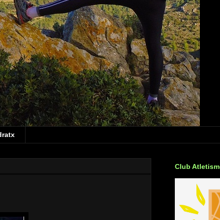
dratx
Club Atletis