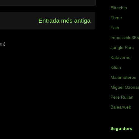
Elitechip
Fbme
Entrada més antiga
Faib
Impossible365
om)
Jungle Parc
Kataverno
Kilian
Malamuteros
Miguel Ozona
Pere Rullan
Balearweb
Seguidors