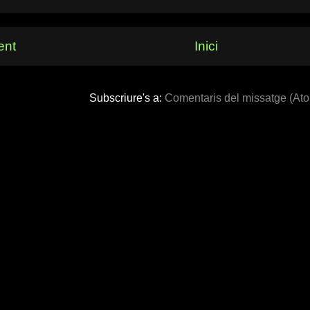
ent
Inici
Subscriure's a:
Comentaris del missatge (At