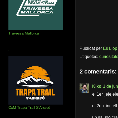
Travessa Mallorca
Publicat per
Es Llop
.
Etiquetes:
curiositat
2 comentaris:
Kiko
1 de jun
el 1er. jejejej
el 2on. increí
CxM Trapa Trail S'Arracó
un saludo cra