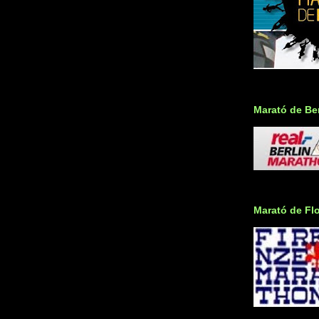
Marató de Ber
Marató de Fl