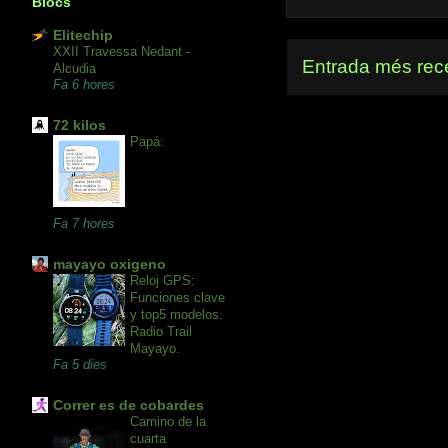
Blocs
Elitechip
XXII Travessa Nedant -
Entrada més rec
Alcudia
Fa 6 hores
72 kilos
Papá:
Fa 7 hores
mayayo oxigeno
Reloj GPS:
Funciones clave
y top5 modelos.
Radio Trail
Mayayo.
Fa 5 dies
Correr es de cobardes
Camino de la
cuarta