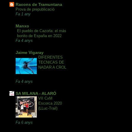
Racons de Tramuntana
Prova de prepublicació
Fa 1 any
Manxo
El pueblo de Cazorla: el más
bonito de España en 2022
Fa 4 anys
Jaime Vigaray
DIFERENTES
TECNICAS DE
NADAR A CROL
Fa 4 anys
SA MILANA - ALARÓ
VII CxM
Escorca 2020
(LLuc-Trail)
Fa 6 anys