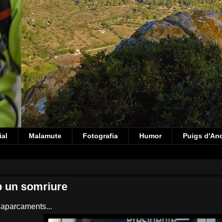
ial
Malamute
Fotografia
Humor
Puigs d'An
 un somriure
 aparcaments...