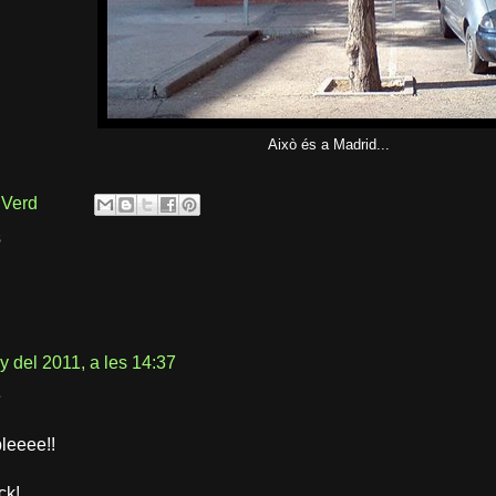
Això és a Madrid...
 Verd
s
y del 2011, a les 14:37
e
bleeee!!
ck!