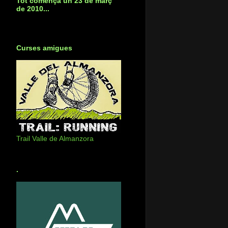
Tot començà un 23 de març
de 2010...
Curses amigues
Trail Valle de Almanzora
.