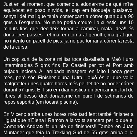
Just en el moment que començ a adonar-me de què m'he
equivocat en poso nirviós, el cap em bloqueja qualsevol
senyal del mal que tenia començant a córrer quan duia 90
qms a l'esquena. No m'ho podia creure i així estic uns 10
minuts fins que decideix tornar a caminar, mala idea!! és
donar tres passes i el mal em torna al genoll i, malgrat que
ho intento un parell de pics, ja no puc tornar a córrer la resta
de la cursa.
Un cop surt de la zona militar toca davallada a Maó i uns
interminables 5 qms fins Es Castell per tot el Port amb
pujada inclosa. A l'arribada m'espera en Mito i poca gent
més, però sóc Finisher d'una Ultra i això és el que volia
malgrat fer unes quatre hores més pel fet de no poder córrer
durant 57 qms. El fisio em diagnostica un trencament fort de
fibres al bessó dret donant-me un parell de setmanes de
repòs esportiu (em tocarà piscina).
En Vicenç arriba unes hores més tard fent també finisher a
l'igual que n'Elena i Ramón a la volta sencera per lo que el
Comando Andratx fa un ple de finishers!! També en Juan
Muntaner que feia la Trekking Sud de 55 qms arriba a la