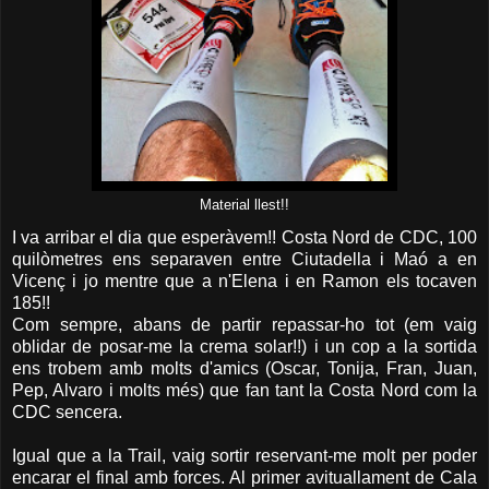
Material llest!!
I va arribar el dia que esperàvem!! Costa Nord de CDC, 100
quilòmetres ens separaven entre Ciutadella i Maó a en
Vicenç i jo mentre que a n'Elena i en Ramon els tocaven
185!!
Com sempre, abans de partir repassar-ho tot (em vaig
oblidar de posar-me la crema solar!!) i un cop a la sortida
ens trobem amb molts d'amics (Oscar, Tonija, Fran, Juan,
Pep, Alvaro i molts més) que fan tant la Costa Nord com la
CDC sencera.
Igual que a la Trail, vaig sortir reservant-me molt per poder
encarar el final amb forces. Al primer avituallament de Cala