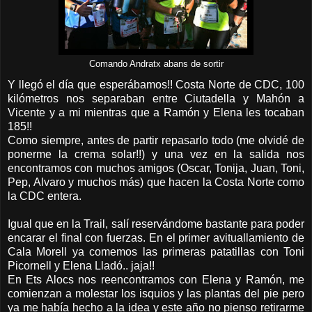
Comando Andratx abans de sortir
Y llegó el día que esperábamos!! Costa Norte de CDC, 100
kilómetros nos separaban entre Ciutadella y Mahón a
Vicente y a mi mientras que a Ramón y Elena les tocaban
185!!
Como siempre, antes de partir repasarlo todo (me olvidé de
ponerme la crema solar!!) y una vez en la salida nos
encontramos con muchos amigos (Oscar, Tonija, Juan, Toni,
Pep, Alvaro y muchos más) que hacen la Costa Norte como
la CDC entera.
Igual que en la Trail, salí reservándome bastante para poder
encarar el final con fuerzas. En el primer avituallamiento de
Cala Morell ya comemos las primeras patatillas con Toni
Picornell y Elena Lladó.. jaja!!
En Ets Alocs nos reencontramos con Elena y Ramón, me
comienzan a molestar los isquios y las plantas del pie pero
ya me había hecho a la idea y este año no pienso retirarme