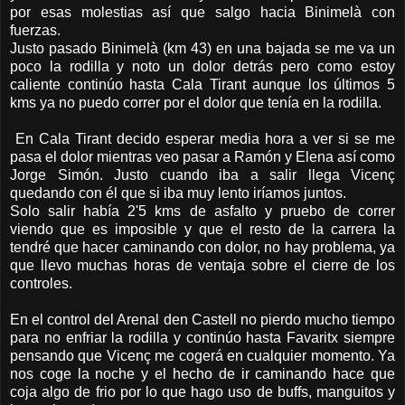
por esas molestias así que salgo hacia Binimelà con
fuerzas.
Justo pasado Binimelà (km 43) en una bajada se me va un
poco la rodilla y noto un dolor detrás pero como estoy
caliente continúo hasta Cala Tirant aunque los últimos 5
kms ya no puedo correr por el dolor que tenía en la rodilla.
En Cala Tirant decido esperar media hora a ver si se me
pasa el dolor mientras veo pasar a Ramón y Elena así como
Jorge Simón. Justo cuando iba a salir llega Vicenç
quedando con él que si iba muy lento iríamos juntos.
Solo salir había 2'5 kms de asfalto y pruebo de correr
viendo que es imposible y que el resto de la carrera la
tendré que hacer caminando con dolor, no hay problema, ya
que llevo muchas horas de ventaja sobre el cierre de los
controles.
En el control del Arenal den Castell no pierdo mucho tiempo
para no enfriar la rodilla y continúo hasta Favaritx siempre
pensando que Vicenç me cogerá en cualquier momento. Ya
nos coge la noche y el hecho de ir caminando hace que
coja algo de frio por lo que hago uso de buffs, manguitos y