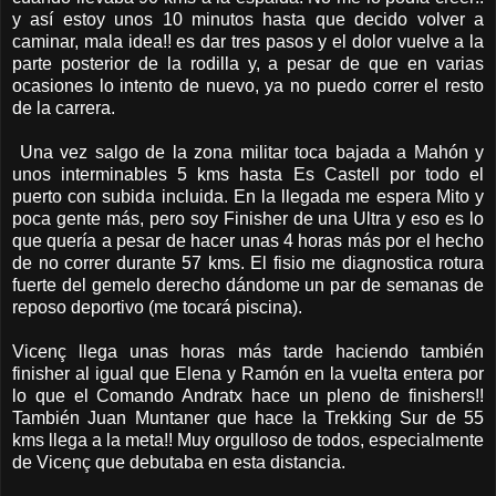
y así estoy unos 10 minutos hasta que decido volver a
caminar, mala idea!! es dar tres pasos y el dolor vuelve a la
parte posterior de la rodilla y, a pesar de que en varias
ocasiones lo intento de nuevo, ya no puedo correr el resto
de la carrera.
Una vez salgo de la zona militar toca bajada a Mahón y
unos interminables 5 kms hasta Es Castell por todo el
puerto con subida incluida. En la llegada me espera Mito y
poca gente más, pero soy Finisher de una Ultra y eso es lo
que quería a pesar de hacer unas 4 horas más por el hecho
de no correr durante 57 kms. El fisio me diagnostica rotura
fuerte del gemelo derecho dándome un par de semanas de
reposo deportivo (me tocará piscina).
Vicenç llega unas horas más tarde haciendo también
finisher al igual que Elena y Ramón en la vuelta entera por
lo que el Comando Andratx hace un pleno de finishers!!
También Juan Muntaner que hace la Trekking Sur de 55
kms llega a la meta!! Muy orgulloso de todos, especialmente
de Vicenç que debutaba en esta distancia.