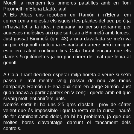
Morell ja mengem les primeres patatilles amb en Toni
Picornell i n'Elena Lladó..jaja!!
A Ets Alocs ens retrobem en Ramón i n'Elena, em
comencen a molestar els isquis i les plantes del peu però ja
m'havia fet a la idea i enguany no penso retirar-me per
aquestes molèsties així que surt cap a Binimelà amb forces.
Just passat Binimelà (qm. 43) a una davallada se me'n va
un poc el genoll i noto una estirada al darrere però com que
estic en calent continuo fins Cala Tirant encara que els
darrers 5 quilòmetres ja no puc córrer del mal que tenia al
genoll.
A Cala Tirant decideix esperar mitja horeta a veure si se'm
passa el mal mentre veig passar de nou als meus
companys Ramón i Elena així com en Jorge Simón. Just
quan anava a partir apareix en Vicenç i quedo amb ell que
si vaig molt lent aniríem junts.
Només sortir hi ha uns 2'5 qms d'asfalt i prov de córrer
veient que és impossible i que la resta de la cursa l'hauré
de fer caminant amb dolor, no hi ha problema, ja que duc
moltes hores d'avantatge damunt el tancament dels
controls.