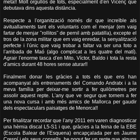
meta!! Molt orgullós de tots, especialment d'en Vicenç que
debutava dins aquesta distància.
Respecte a l'organització només dir que increïble als
avituallaments tant els voluntaris com el menjar (em vaig
fartar de menjar "rollitos" de pernil amb patatilla), excepte el
tros de la zona militar que em vaig enredar, la senyalització
perfecte i l'únic que vaig trobar a faltar va ser una foto a
l'arribada de Maó (algo complicat a les quatre del matí).
Agrair l'enorme tasca d'en Mito, Víctor, Baldo i tota la resta
d'amics durant 48 hores sense aturar!!
Finalment donar les gràcies a tots els que ens han
acompanyat als entrenaments del Comando Andratx i a la
meva família per deixar-me sortir a fer quilòmetres per
assolir aquest repte. L'any que ve segur que tornem a fer
una nova cursa i amb més amics de Mallorca per gaudir
dels espectaculars paisatges de Menorca!!
Per finalitzar recordar que l'any 2011 em varen diagnosticar
una hèrnia discal L5-S1 i que, gràcies a la feina de la EBE
(Escola Balear de l'Esquena) encapçalada per en Jaume
Crespí i els seus consells, he pogut fer un repte que alguns