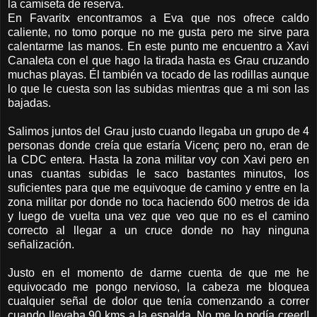
la camiseta de reserva.
En Favaritx encontramos a Eva que nos ofrece caldo
caliente, no tomo porque no me gusta pero me sirve para
calentarme las manos. En este punto me encuentro a Xavi
Canaleta con el que hago la tirada hasta es Grau cruzando
muchas playas. Él también va tocado de las rodillas aunque
lo que le cuesta son las subidas mientras que a mi son las
bajadas.
Salimos juntos del Grau justo cuando llegaba un grupo de 4
personas donde creía que estaría Vicenç pero no, eran de
la CDC entera. Hasta la zona militar voy con Xavi pero en
unas cuantas subidas le saco bastantes minutos, los
suficientes para que me equivoque de camino y entre en la
zona militar por donde no toca haciendo 600 metros de ida
y luego de vuelta una vez que veo que no es el camino
correcto al llegar a un cruce donde no hay ninguna
señalización.
Justo en el momento de darme cuenta de que me he
equivocado me pongo nervioso, la cabeza me bloquea
cualquier señal de dolor que tenía comenzando a correr
cuando llevaba 90 kms a la espalda. No me lo podía creer!!