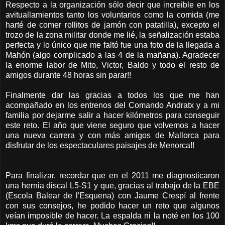
Respecto a la organización sólo decir que increible en los
avituallamientos tanto los voluntarios como la comida (me
harté de comer rollitos de jamón con patatilla), excepto el
trozo de la zona militar donde me lié, la señalización estaba
perfecta y lo único que me faltó fue una foto de la llegada a
Mahón (algo complicado a las 4 de la mañana). Agradecer
la enorme labor de Mito, Victor, Baldo y todo el resto de
amigos durante 48 horas sin parar!!
Finalmente dar las gracias a todos los que me han
acompañado en los entrenos del Comando Andratx y a mi
familia por dejarme salir a hacer kilómetros para conseguir
este reto. El año que viene seguro que volvemos a hacer
una nueva carrera y con más amigos de Mallorca para
disfrutar de los espectaculares paisajes de Menorca!!
Para finalizar, recordar que en el 2011 me diagnosticaron
una hernia discal L5-S1 y que, gracias al trabajo de la EBE
(Escola Balear de l'Esquena) con Jaume Crespí al frente
con sus consejos, he podido hacer un reto que algunos
veían imposible de hacer. La espalda ni la noté en los 100