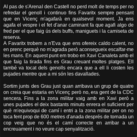
Al pas de s'Arenal den Castell no perd molt de temps per no
refredar el genoll i continuo fins Favaritx sempre pensant
que en Vicenç m'agafarà en qualsevol moment. Ja ens
agafa el vespre i el fet d'anar caminant fa que agafi algo de
fred per el que faig ús dels buffs, maniguets i la camiseta de
reserva.
A Favaritx trobem a n'Eva que ens ofereix caldo calent, no
en prenc perquè no m'agrada però aconsegueix escalfar-me
les mans. En aquest punt em trobo en Xavi Canaleta amb el
que faig la tirada fins es Grau creuant moltes platges. Ell
també va tocat dels genolls encara que a ell li costen les
pujades mentre que a mi són les davallades.
Sortim junts des Grau just quan arribava un grup de quatre
on creia que estaria en Vicenç però no, era gent de la CDC
sencera. Fins a la zona militar vaig amb en Xavi però a
unes pujades el deix bastants minuts enrera el suficient per
què m'equivoqui de camí i entri a la zona militar per on no
toca fent prop de 600 metres d'anada després de tornada un
cop veig que no és el camí correcte en arribar a un
encreuament i no veure cap senyalització.