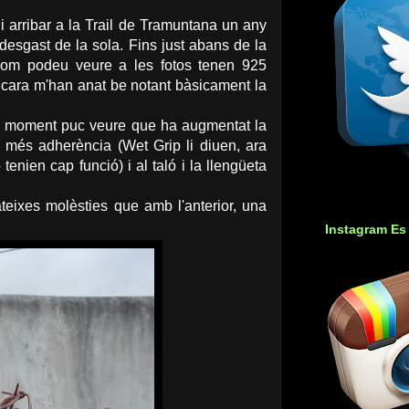
 i arribar a la Trail de Tramuntana un any
desgast de la sola. Fins just abans de la
 i com podeu veure a les fotos tenen 925
cara m'han anat be notant bàsicament la
. De moment puc veure que ha augmentat la
mb més adherència (Wet Grip li diuen, ara
enien cap funció) i al taló i la llengüeta
eixes molèsties que amb l'anterior, una
Instagram Es