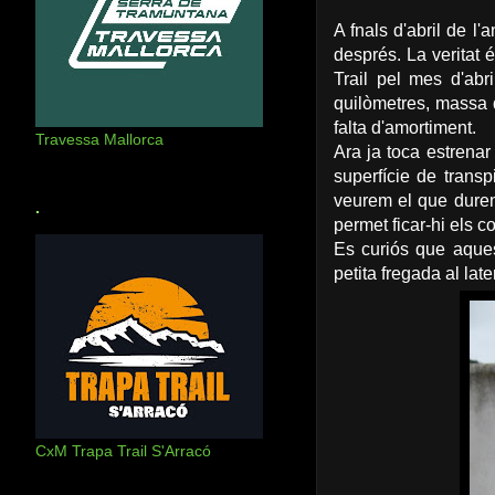
A fnals d'abril de l
després. La veritat 
Trail pel mes d'abr
quilòmetres, massa 
falta d'amortiment.
Travessa Mallorca
Ara ja toca estrenar
superfície de transp
veurem el que duren)
.
permet ficar-hi els 
Es curiós que aques
petita fregada al lat
CxM Trapa Trail S'Arracó