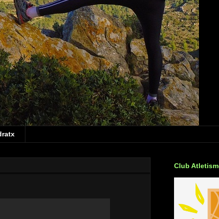
dratx
Club Atletis