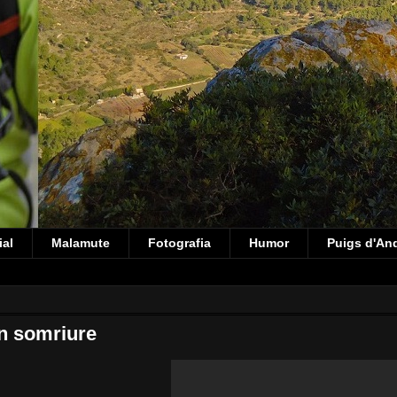
ial
Malamute
Fotografia
Humor
Puigs d'An
n somriure