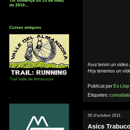
Tot començà un 23 de març
de 2010...
Curses amigues
Avui tenim un vídeo
Hoy tenemos un víde
Trail Valle de Almanzora
Publicat per
Es Llop
Etiquetes:
curiositat
.
30 d’octubre 2011
Asics Trabuco