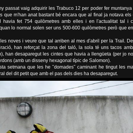
'any passat vaig adquirir les Trabuco 12 per poder fer muntanya
és que m'han anat bastant bé encara que al final ja notava els 
il havia fet 754 quilòmetres amb elles i en l'actualitat tal
quan lo normal solen ser uns 500-600 quilòmetres però que en
 les noves i veure que tal arriben al mes d'abril per la Trail
iració, han reforçat la zona del taló, la sola té uns tacos a
, han desaparegut les cintes que havia a llengüeta (per jo no t
cordons (amb un disseny hexagonal típic de Salomon).
ta setmana que les he "domades" caminant he tingut les mat
eral del dit petit que amb el pas dels dies ha desaparegut.