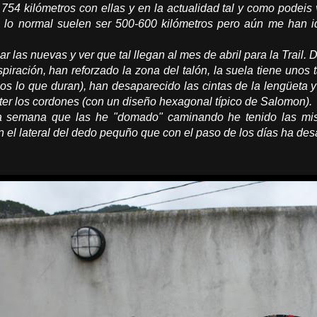
 754 kilómetros con ellas y en la actualidad tal y como podeis 
lo normal suelen ser 500-600 kilómetros pero aún me han id
ar las nuevas y ver que tal llegan al mes de abril para la Tra
nspiración, han reforzado la zona del talón, la suela tiene uno
s lo que duran), han desaparecido las cintas de la lengüeta y d
ter los cordones (con un diseño hexagonal típico de Salomon).
a semana que las he "domado" caminando he tenido las mism
 el lateral del dedo pequño que con el paso de los días ha des