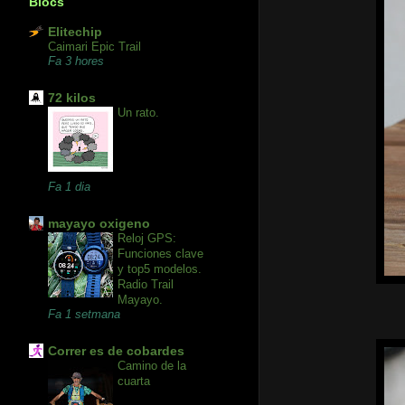
Blocs
Elitechip
Caimari Epic Trail
Fa 3 hores
72 kilos
Un rato.
Fa 1 dia
mayayo oxigeno
Reloj GPS:
Funciones clave
y top5 modelos.
Radio Trail
Mayayo.
Fa 1 setmana
Correr es de cobardes
Camino de la
cuarta