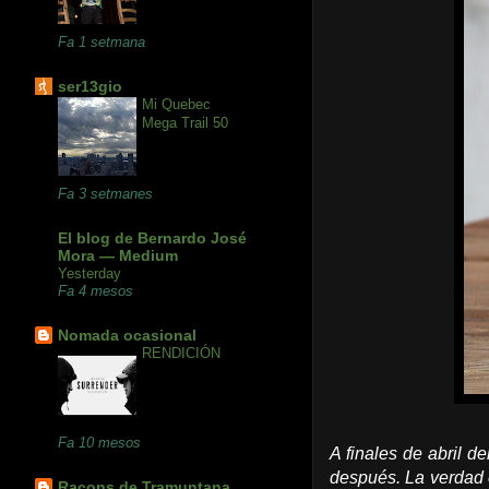
Fa 1 setmana
ser13gio
Mi Quebec
Mega Trail 50
Fa 3 setmanes
El blog de Bernardo José
Mora — Medium
Yesterday
Fa 4 mesos
Nomada ocasional
RENDICIÓN
Fa 10 mesos
A finales de abril d
después. La verdad e
Racons de Tramuntana