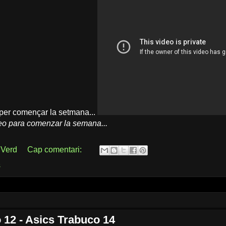
 per començar la setmana...
o para comenzar la semana...
 Verd
Cap comentari:
s
 12 - Asics Trabuco 14