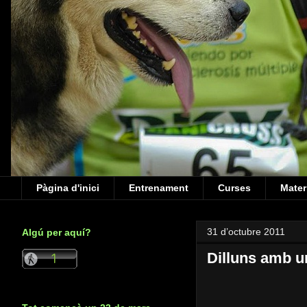
Pàgina d'inici
Entrenament
Curses
Mater
31 d’octubre 2011
Algú per aquí?
Dilluns amb u