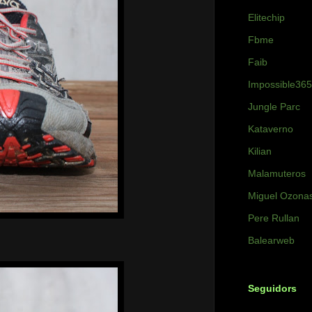
Elitechip
Fbme
Faib
Impossible365
Jungle Parc
Kataverno
Kilian
Malamuteros
Miguel Ozona
Pere Rullan
Balearweb
Seguidors