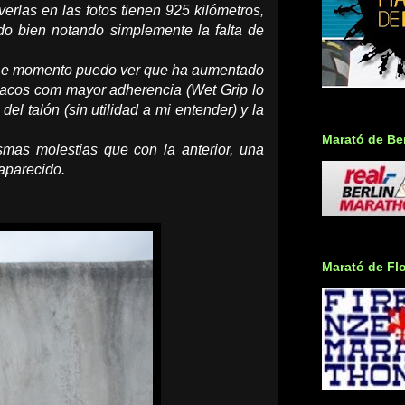
verlas en las fotos tienen 925 kilómetros,
o bien notando simplemente la falta de
il. De momento puedo ver que ha aumentado
s tacos com mayor adherencia (Wet Grip lo
el talón (sin utilidad a mi entender) y la
Marató de Ber
as molestias que con la anterior, una
aparecido.
Marató de Fl