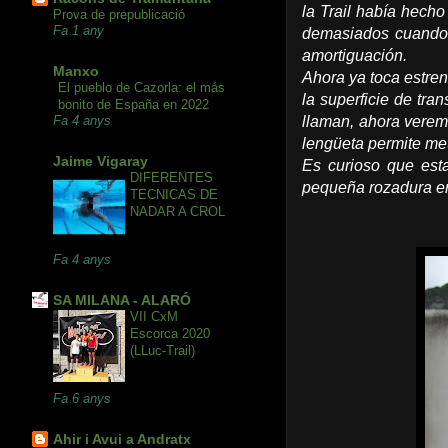
la Trail había hecho
Prova de prepublicació
Fa 1 any
demasiados cuando 
amortiguación.
Manxo
Ahora ya toca estren
El pueblo de Cazorla: el más
la superficie de tra
bonito de España en 2022
llaman, ahora veremo
Fa 4 anys
lengüeta permite me
Jaime Vigaray
Es curioso que est
DIFERENTES
pequeña rozadura en
TECNICAS DE
NADAR A CROL
Fa 4 anys
SA MILANA - ALARÓ
VII CxM
Escorca 2020
(LLuc-Trail)
Fa 6 anys
Ahir i Avui a Andratx