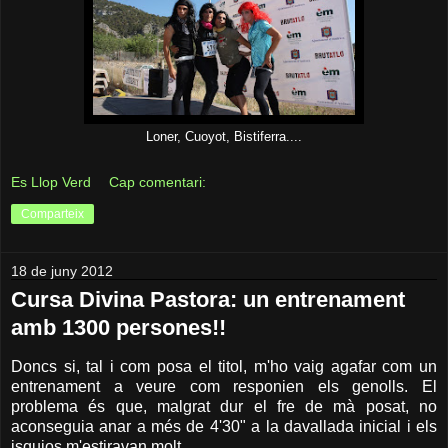
Loner, Cuoyot, Bistiferra....
Es Llop Verd
Cap comentari:
Comparteix
18 de juny 2012
Cursa Divina Pastora: un entrenament
amb 1300 persones!!
Doncs si, tal i com posa el titol, m'ho vaig agafar com un
entrenament a veure com responien els genolls. El
problema és que, malgrat dur el fre de mà posat, no
aconseguia anar a més de 4'30" a la davallada inicial i els
isquios m'estiravan molt.