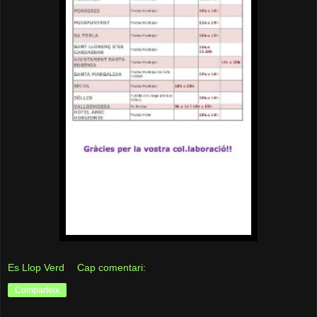
Es Llop Verd
Cap comentari:
Comparteix