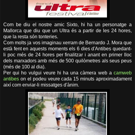
Com be diu el nostre amic Sixto, hi ha un personatge a
Mallorca que diu que un Ultra és a partir de les 24 hores,
que la resta són tonteries.
Com molts ja vos imaginau xerram de Bernardo J. Mora que
està fent en aquests moments els 6 dies d'Antibes quedant-
li poc més de 24 hores per finalitzar i anant en primer lloc
dels marxadors amb més de 500 quilòmetres als seus peus
(més de 100 al dia).
Per qui ho vulgui veure hi ha una càmera web a
camweb
antibes
on el podeu veure cada 15 minuts aproximadament
així com enviar-li missatges d'ànim.