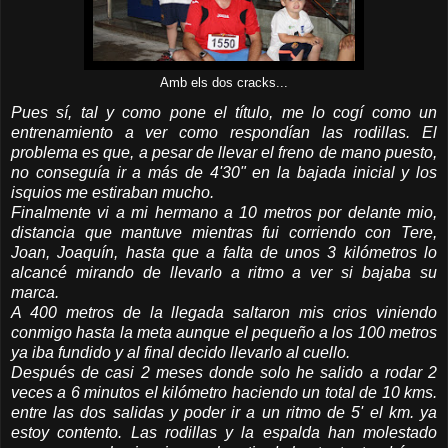
Amb els dos cracks...
Pues sí, tal y como pone el título, me lo cogí como un
entrenamiento a ver como respondían las rodillas. El
problema es que, a pesar de llevar el freno de mano puesto,
no conseguía ir a más de 4'30" en la bajada inicial y los
isquios me estiraban mucho.
Finalmente vi a mi hermano a 10 metros por delante mio,
distancia que mantuve mientras fui corriendo con Tere,
Joan, Joaquín, hasta que a falta de unos 3 kilómetros lo
alcancé mirando de llevarlo a ritmo a ver si bajaba su
marca.
A 400 metros de la llegada saltaron mis crios viniendo
conmigo hasta la meta aunque el pequeño a los 100 metros
ya iba fundido y al final decido llevarlo al cuello.
Después de casi 2 meses donde solo he salido a rodar 2
veces a 6 minutos el kilómetro haciendo un total de 10 kms.
entre las dos salidas y poder ir a un ritmo de 5' el km. ya
estoy contento. Las rodillas y la espalda han molestado