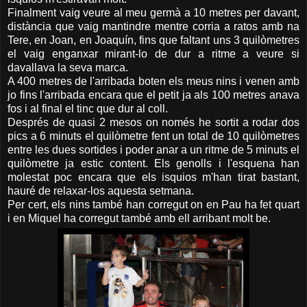
Finalment vaig veure al meu germà a 10 metres per davant,
distància que vaig mantindre mentre corria a ratos amb na
Tere, en Joan, en Joaquín, fins que faltant uns 3 quilòmetres
el vaig enganxar mirant-lo de dur a ritme a veure si
davallava la seva marca.
A 400 metres de l'arribada boten els meus nins i venen amb
jo fins l'arribada encara que el petit ja als 100 metres anava
fos i al final el tinc que dur al coll.
Després de quasi 2 mesos on només he sortit a rodar dos
pics a 6 minuts el quilòmetre fent un total de 10 quilòmetres
entre les dues sortides i poder anar a un ritme de 5 minuts el
quilòmetre ja estic content. Els genolls i l'esquena han
molestat poc encara que els isquios m'han tirat bastant,
hauré de relaxar-los aquesta setmana.
Per cert, els nins també han corregut on en Pau ha fet quart
i en Miquel ha corregut també amb ell arribant molt be.