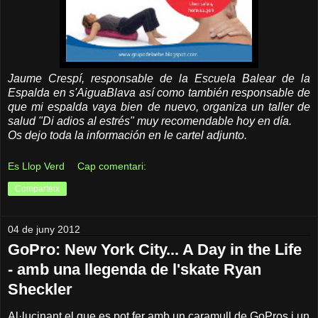
Jaume Crespí, responsable de la Escuela Balear de la
Espalda en s'AiguaBlava así como también responsable de
que mi espalda vaya bien de nuevo, organiza un taller de
salud "
Di adios al estrés" muy recomendable hoy en día.
Os dejo toda la información en le cartel adjunto.
Es Llop Verd
Cap comentari:
Comparteix
04 de juny 2012
GoPro: New York City... A Day in the Life
- amb una llegenda de l'skate Ryan
Sheckler
Al·lucinant el que es pot fer amb un caramull de GoPros i un