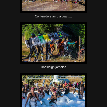
Contenidors amb aigua i....
Bobsleigh jamaicà