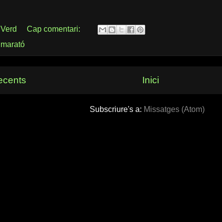
 Verd
Cap comentari:
,
marató
ecents
Inici
Subscriure's a:
Missatges (Atom)