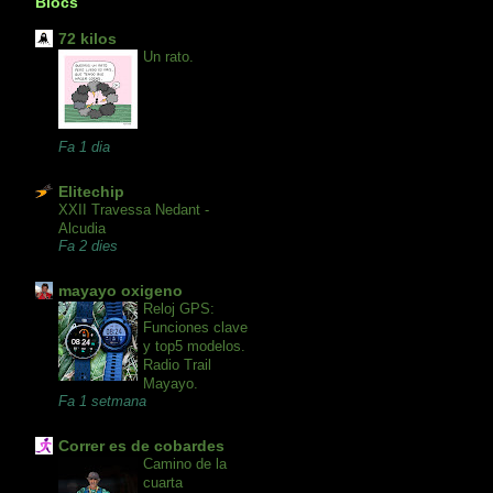
Blocs
72 kilos
Un rato.
Fa 1 dia
Elitechip
XXII Travessa Nedant -
Alcudia
Fa 2 dies
mayayo oxigeno
Reloj GPS:
Funciones clave
y top5 modelos.
Radio Trail
Mayayo.
Fa 1 setmana
Correr es de cobardes
Camino de la
cuarta