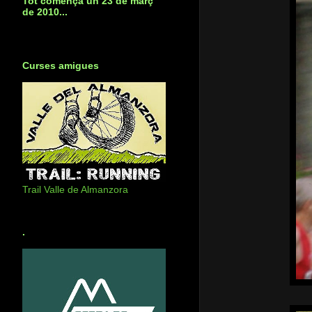
Tot començà un 23 de març
de 2010...
Curses amigues
Trail Valle de Almanzora
.