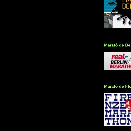
Marató de Ber
Marató de Fl