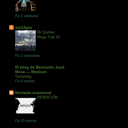
Fa 1 setmana
ser13gio
Mi Quebec
Mega Trail 50
Fa 3 setmanes
El blog de Bernardo José
Mora — Medium
Yesterday
Fa 4 mesos
Nomada ocasional
RENDICIÓN
Fa 10 mesos