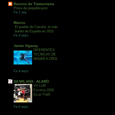
Racons de Tramuntana
Prova de prepublicació
Fa 1 any
Manxo
El pueblo de Cazorla: el más
bonito de España en 2022
Fa 4 anys
Jaime Vigaray
DIFERENTES
TECNICAS DE
NADAR A CROL
Fa 4 anys
SA MILANA - ALARÓ
VII CxM
Escorca 2020
(LLuc-Trail)
Fa 6 anys