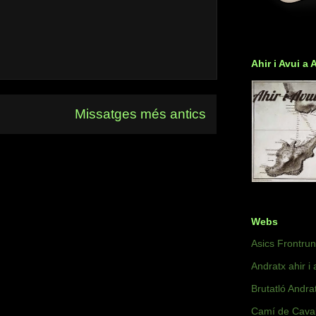
Ahir i Avui a 
Missatges més antics
Webs
Asics Frontru
Andratx ahir i 
Brutatló Andra
Camí de Caval