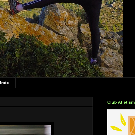
dratx
Club Atletis