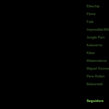
Elitechip
Fbme
Faib
Impossible365
Jungle Parc
Kataverno
Kilian
Malamuteros
Miguel Ozona
Pere Rullan
Balearweb
Seguidors