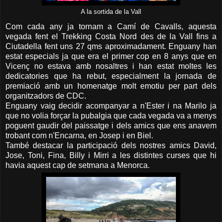
A la sortida de la Vall
Com cada any ja tornam a Camí de Cavalls, aquesta
vegada fent el Trekking Costa Nord des de la Vall fins a
Ciutadella fent uns 27 qms aproximadament. Enguany han
estat especials ja que era el primer cop en 8 anys que en
Vicenç no estava amb nosaltres i han estat moltes les
dedicatories que ha rebut, especialment la jornada de
premiació amb un homenatge molt emotiu per part dels
organitzadors de CDC.
Enguany vaig decidir acompanyar a n'Ester i na Marilo ja
que no volia forçar la pubalgia que cada vegada va a menys
poguent gaudir del paissatge i dels amics que ens anavem
trobant com n'Encarna, en Josep i en Biel.
També destacar la participació dels nostres amics David,
Jose, Toni, Fina, Billy i Mirri a les distintes curses que hi
havia aquest cap de setmana a Menorca.