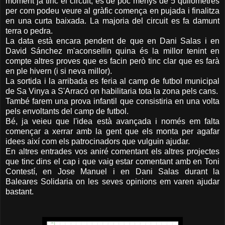
moment ja tinc el circuit, és de poc menys de 5 quilòmetres
per com podeu veure al gràfic comença en pujada i finalitza
en una curta baixada. La majoria del circuit es fa damunt
terra o pedra.
La data està encara pendent de que en Dani Salas i en
David Sánchez m'aconsellin quina és la millor tenint en
compte altres proves que es facin però tinc clar que es farà
en ple hivern (i si neva millor).
La sortida i la arribada es feria al camp de futbol municipal
de Sa Vinya a S'Arracó on habilitaria tota la zona pels cans.
També farem una prova infantil que consistiria en una volta
pels envoltants del camp de futbol.
Bé, ja veieu que l'idea està avançada i només em falta
començar a xerrar amb la gent que els monta per agafar
idees així com els patrocinadors que vulguin ajudar.
En altres entrades vos aniré comentant els altres projectes
que tinc dins el cap i que vaig estar comentant amb en Toni
Contestí, en Jose Manuel i en Dani Salas durant la
Baleares Solidaria on les seves opinions em varen ajudar
bastant.