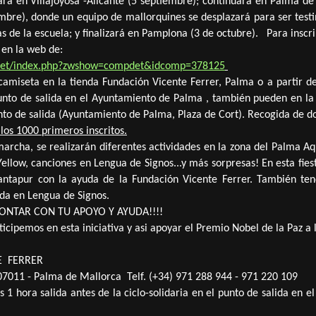
iará en Villajoyosa -Alicante
(5 septiembre);
continuará en Palma de 
embre), donde un equipo de mallorquines se desplazará para ser test
ñas de la escuela; y finalizará en Pamplona (3 de octubre).
Para inscrib
 en la web de:
p.net/index.php?zwshow=compdet&idcomp=378125
camiseta en la tienda Fundación Vicente Ferrer, Palma
o a
partir d
 punto de salida en el Ayuntamiento de Palma , también pueden en l
nto de salida (Ayuntamiento de Palma, Plaza de Cort). Recogida de do
os 1000 primeros inscritos.
marcha, se realizarán diferentes actividades en la zona del Palma A
Yellow, canciones en Lengua de Signos...y más sorpresas!
En esta fie
antapur con la ayuda de la Fundación Vicente Ferrer.
También tend
ada en Lengua de Signos.
NTAR CON TU APOYO Y AYUDA!!!!
icipemos en esta iniciativa y asi apoyar el Premio Nobel de la Paz a 
E FERRER
 07011 - Palma de Mallorca
Telf. (+34) 971 288 944 - 971 220 109
hs 1 hora salida antes de la ciclo-solidaria en el punto de salida 