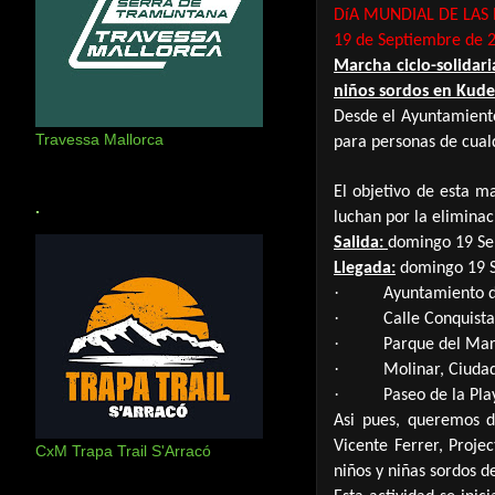
DíA MUNDIAL DE LAS
19 de Septiembre de 
Marcha ciclo-solidar
niños sordos en Kuder
Desde el Ayuntamient
Travessa Mallorca
para personas de cualq
El objetivo de esta m
.
l
uchan por la eliminac
Salida:
domingo 19 Sep
Llegada:
domingo 19 Se
·
Ayuntamiento d
·
Calle Conquist
·
Parque del Mar 
·
Molinar, Ciuda
·
Paseo de la Pla
Asi pues, queremos 
Vicente Ferrer, Projec
CxM Trapa Trail S'Arracó
niños y niñas sordos d