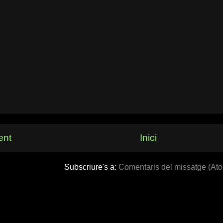
ent
Inici
Subscriure's a:
Comentaris del missatge (At