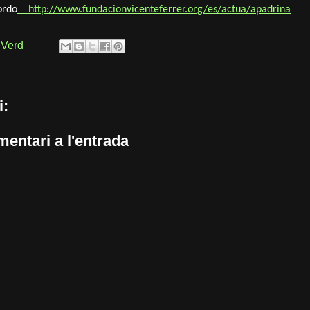
ordo
http://www.fundacionvicenteferrer.org/es/actua/apadrina
 Verd
i:
entari a l'entrada