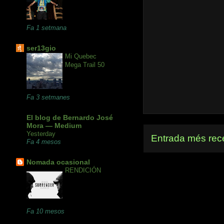
Fa 1 setmana
ser13gio
Mi Quebec
Mega Trail 50
Fa 3 setmanes
El blog de Bernardo José
Mora — Medium
Yesterday
Entrada més rec
Fa 4 mesos
Nomada ocasional
RENDICIÓN
Fa 10 mesos