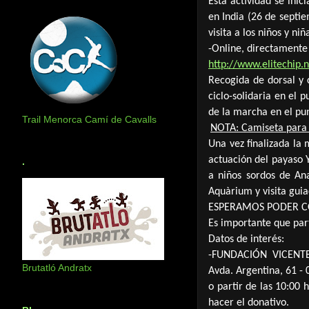
Esta actividad se inic
en India (26 de septi
visita a los niños y ni
-Online, directamente
http://www.elitechi
Recogida de dorsal y 
ciclo-solidaria en el
de la marcha en el pu
Trail Menorca Camí de Cavalls
NOTA: Camiseta para l
Una vez finalizada la 
actuación del payaso 
.
a niños sordos de An
Aquàrium y visita gui
ESPERAMOS PODER CO
Es importante que part
Datos de interés:
-FUNDACIÓN VICENT
Brutatló Andratx
Avda. Argentina, 61 -
o partir de las 10:00 
hacer el donativo.