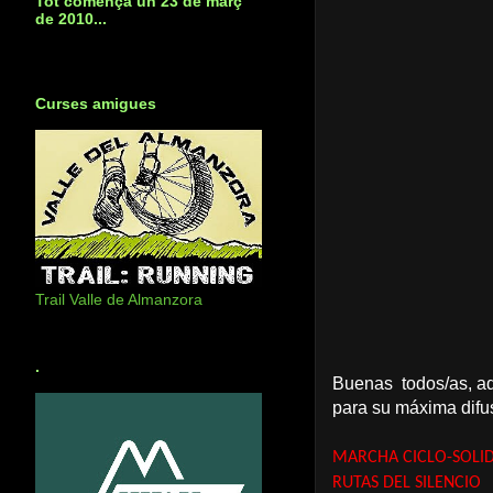
Tot començà un 23 de març
de 2010...
Curses amigues
Trail Valle de Almanzora
.
Buenas todos/as, aq
para su máxima difusi
MARCHA CICLO-SOLI
RUTAS DEL SILENCIO