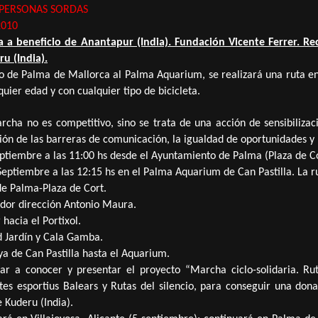
 PERSONAS SORDAS
2010
ia a beneficio de Anantapur (India). Fundación Vicente Ferrer. R
u (India).
o de Palma de Mallorca al Palma Aquarium, se realizará una ruta e
uier edad y con cualquier tipo de bicicleta.
archa no es competitivo, sino se trata
de una acción de sensibilizac
ión de las barreras de comunicación, la igualdad de oportunidades y l
tiembre a las 11:00 hs desde el Ayuntamiento de Palma (Plaza de Co
ptiembre a las 12:15 hs en el Palma Aquarium de Can Pastilla.
La r
e Palma-Plaza de Cort.
ador dirección Antonio Maura.
hacia el Portixol.
d Jardín y Cala Gamba.
ya de Can Pastilla hasta el Aquarium.
dar a conocer
y presentar el proyecto “Marcha ciclo-solidaria. Rut
tes esportius Balears y Rutas del silencio,
para conseguir una donac
e Kuderu (India).