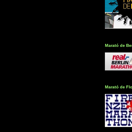
Marató de Ber
Marató de Fl