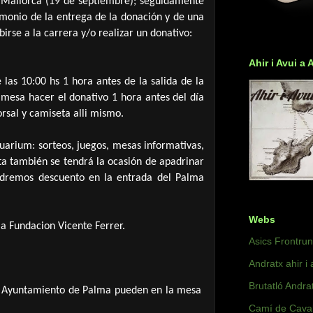
Mallorca (19 de septiembre); seguidamente
imonio de la entrega de la donación y de una
irse a la carrera y/o realizar un donativo:
Ahir i Avui a 
e las 10:00 hs 1 hora antes de la salida de la
a mesa hacer el donativo
1 hora antes del día
rsal y camiseta alli mismo.
quarium: sorteos, juegos, mesas informativas,
sta también se tendrá la ocasión de apadrinar
remos descuento en la entrada del Palma
Webs
la Fundacion Vicente Ferrer.
Asics Frontru
Andratx ahir i 
Brutatló Andra
en el Ayuntamiento de Palma pueden en la mesa
Camí de Caval