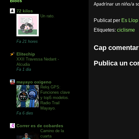
Blocs
Apadrinar un niño/a s
72 kilos
Un rato.
Publicat per
Es Llop
Etiquetes:
ciclisme
Fa 21 hores
Cap comentar
Elitechip
XXII Travessa Nedant -
Publica un com
Alcudia
Fa 1 dia
mayayo oxigeno
Reloj GPS:
Funciones clave
y top5 modelos.
Radio Trail
Mayayo.
Fa 6 dies
Correr es de cobardes
Camino de la
cuarta