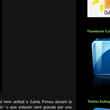
Facebook Co
Twitter Esllo
ant hem arribat a Santa Ponsa davant la
lo
" o que estaven sent gravats per una