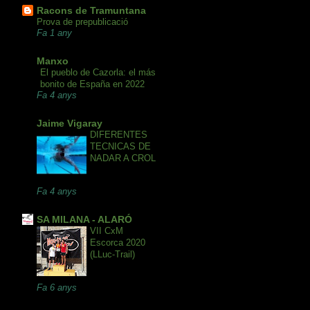
Racons de Tramuntana
Prova de prepublicació
Fa 1 any
Manxo
El pueblo de Cazorla: el más
bonito de España en 2022
Fa 4 anys
Jaime Vigaray
DIFERENTES
TECNICAS DE
NADAR A CROL
Fa 4 anys
SA MILANA - ALARÓ
VII CxM
Escorca 2020
(LLuc-Trail)
Fa 6 anys