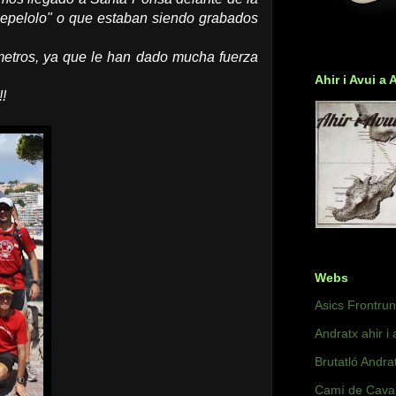
Pepelolo" o que estaban siendo grabados
etros, ya que le han dado mucha fuerza
Ahir i Avui a 
!
Webs
Asics Frontru
Andratx ahir i 
Brutatló Andra
Camí de Caval