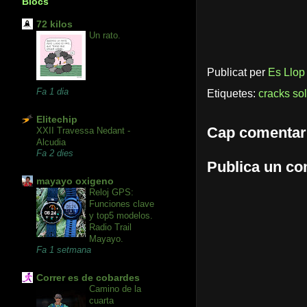
Blocs
72 kilos
Un rato.
Publicat per
Es Llop
Fa 1 dia
Etiquetes:
cracks sol
Elitechip
Cap comentar
XXII Travessa Nedant -
Alcudia
Fa 2 dies
Publica un com
mayayo oxigeno
Reloj GPS:
Funciones clave
y top5 modelos.
Radio Trail
Mayayo.
Fa 1 setmana
Correr es de cobardes
Camino de la
cuarta