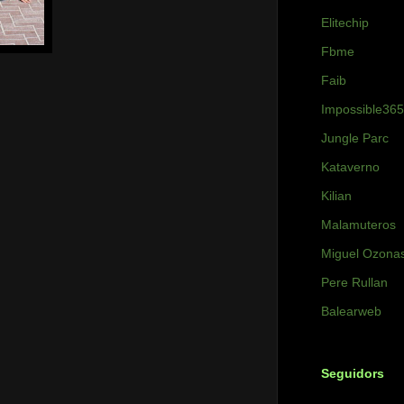
Elitechip
Fbme
Faib
Impossible365
Jungle Parc
Kataverno
Kilian
Malamuteros
Miguel Ozona
Pere Rullan
Balearweb
Seguidors