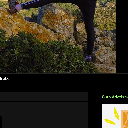
dratx
Club Atletis