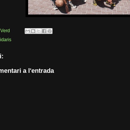
 Verd
idaris
i:
entari a l'entrada