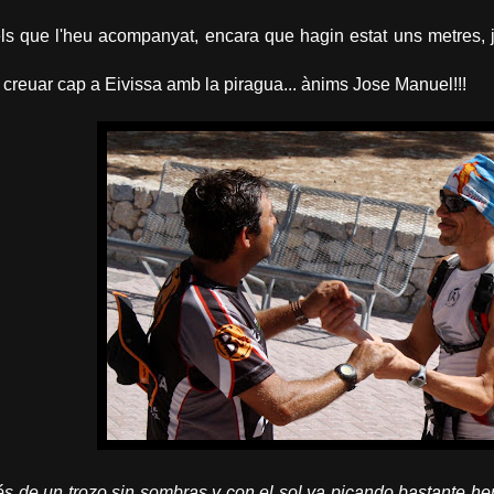
ls que l'heu acompanyat, encara que hagin estat uns metres, j
 creuar cap a Eivissa amb la piragua... ànims Jose Manuel!!!
s de un trozo sin sombras y con el sol ya picando bastante h