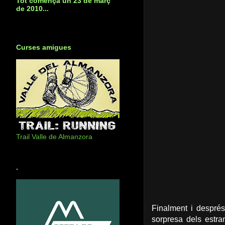
Tot començà un 23 de març
de 2010...
Curses amigues
Trail Valle de Almanzora
.
Finalment i després
sorpresa dels estr