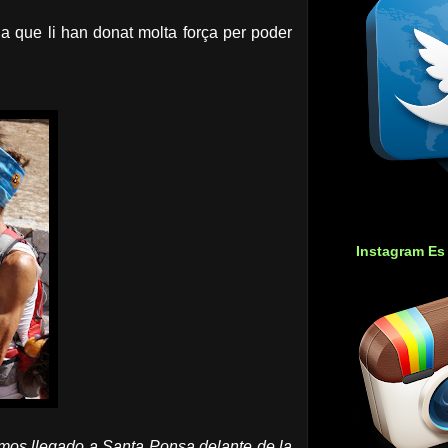
a que li han donat molta força per poder
Instagram Es
emos llegado a Santa Ponsa delante de la