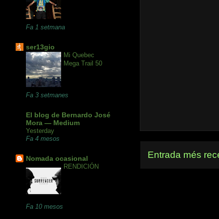
Fa 1 setmana
ser13gio
Mi Quebec
Mega Trail 50
Fa 3 setmanes
El blog de Bernardo José
Mora — Medium
Yesterday
Fa 4 mesos
Entrada més rec
Nomada ocasional
RENDICIÓN
Fa 10 mesos