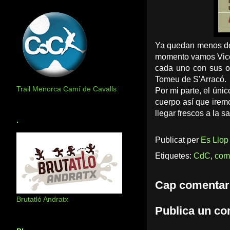
Ya quedan menos de 
momento vamos Vicen
cada uno con sus o
Tomeu de S'Arracó.
Trail Menorca Camí de Cavalls
Por mi parte, el úni
cuerpo así que irem
llegar frescos a la sa
.
Publicat per
Es Llop
Etiquetes:
CdC
,
com
Cap comentar
Brutatló Andratx
Publica un com