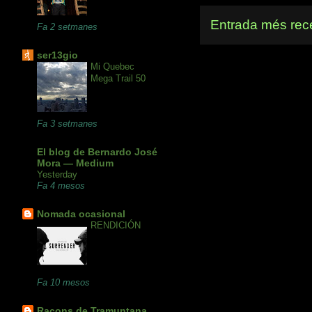
Entrada més rec
Fa 2 setmanes
ser13gio
Mi Quebec
Mega Trail 50
Fa 3 setmanes
El blog de Bernardo José
Mora — Medium
Yesterday
Fa 4 mesos
Nomada ocasional
RENDICIÓN
Fa 10 mesos
Racons de Tramuntana