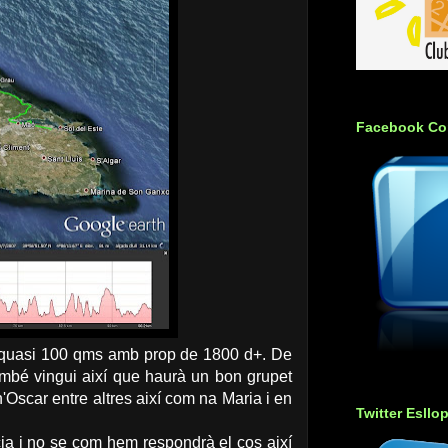
Facebook Co
 quasi 100 qms amb prop de 1800 d+. De
mbé vingui així que haurà un bon grupet
scar entre altres així com na Maria i en
Twitter Esllo
ància i no se com hem respondrà el cos així