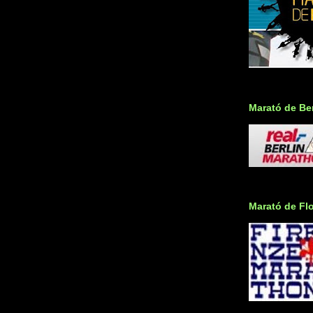
Marató de Ber
Marató de Fl