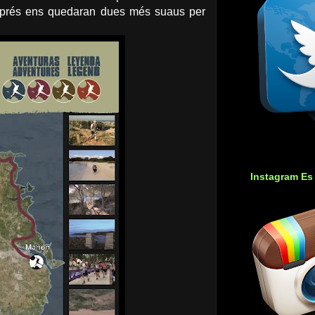
sprés ens quedaran dues més suaus per
Instagram Es