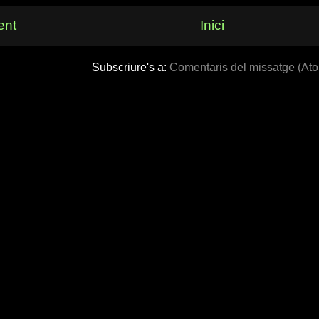
ent
Inici
Subscriure's a:
Comentaris del missatge (At