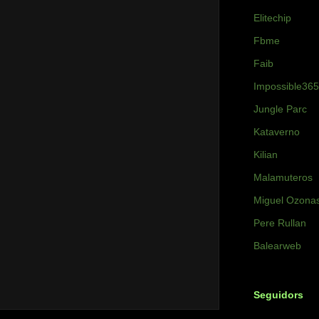
Elitechip
Fbme
Faib
Impossible365
Jungle Parc
Kataverno
Kilian
Malamuteros
Miguel Ozona
Pere Rullan
Balearweb
Seguidors