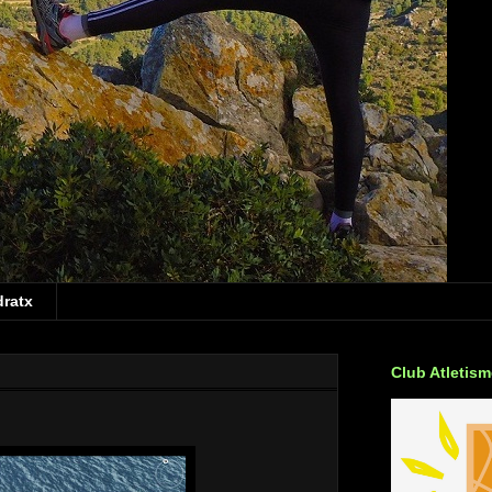
dratx
Club Atletis