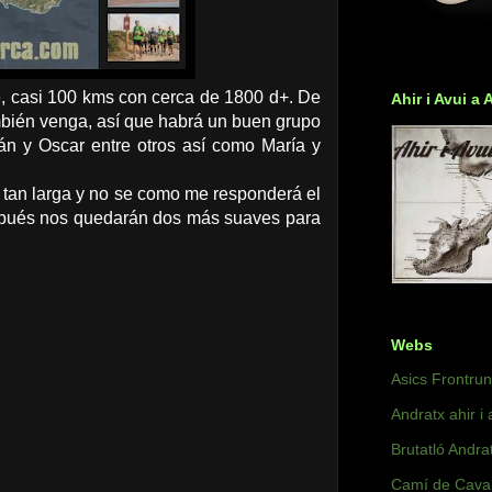
, casi 100 kms con cerca de 1800 d+. De
Ahir i Avui a 
bién venga, así que habrá un buen grupo
 y Oscar entre otros así como María y
ia tan larga y no se como me responderá el
espués nos quedarán dos más suaves para
Webs
Asics Frontru
Andratx ahir i 
Brutatló Andra
Camí de Caval