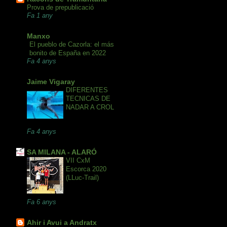
Prova de prepublicació
Fa 1 any
Manxo
El pueblo de Cazorla: el más
bonito de España en 2022
Fa 4 anys
Jaime Vigaray
DIFERENTES
TECNICAS DE
NADAR A CROL
Fa 4 anys
SA MILANA - ALARÓ
VII CxM
Escorca 2020
(LLuc-Trail)
Fa 6 anys
Ahir i Avui a Andratx