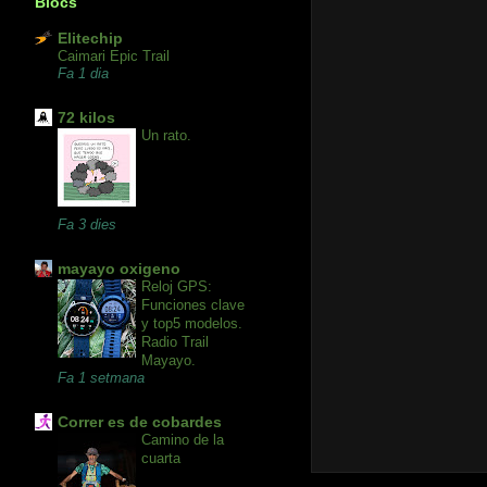
Blocs
Elitechip
Caimari Epic Trail
Fa 1 dia
72 kilos
Un rato.
Fa 3 dies
mayayo oxigeno
Reloj GPS:
Funciones clave
y top5 modelos.
Radio Trail
Mayayo.
Fa 1 setmana
Correr es de cobardes
Camino de la
cuarta