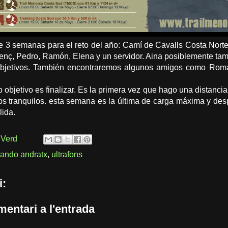
3 semanas para el reto del año: Camí de Cavalls Costa Norte
ç, Pedro, Ramón, Elena y un servidor. Aina posiblemente tam
bjetivos. También encontraremos algunos amigos como Román
co objetivo es finalizar. Es la primera vez que hago una distanc
os tranquilos. esta semana es la última de carga máxima y d
lida.
 Verd
ando andratx
,
ultrafons
i:
entari a l'entrada