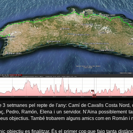
 3 setmanes pel repte de l'any: Camí de Cavalls Costa Nord,
 Pedro, Ramón, Elena i un servidor. N'Aina possiblement ta
us objectius. També trobarem alguns amics com en Román i n'O
nic objectiu es finalitzar. És el primer cop que faig tanta dist