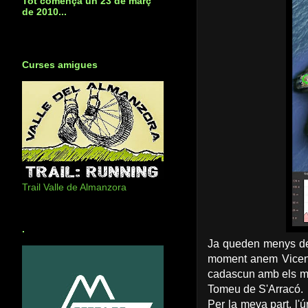
Tot començà un 23 de març
de 2010...
Curses amigues
Trail Valle de Almanzora
.
Ja queden menys de
moment anem Vicenç,
cadascun amb els me
Tomeu de S'Arracó.
Per la meva part, l'ú