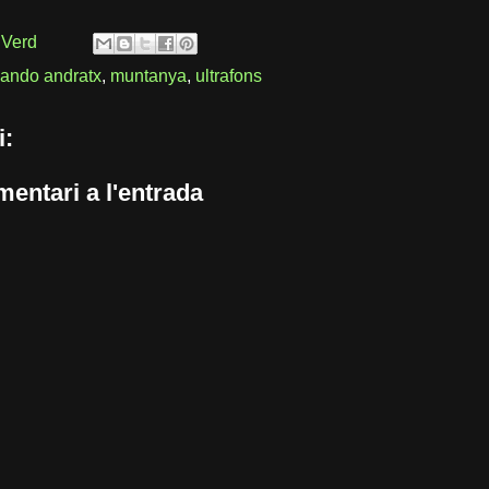
 Verd
ando andratx
,
muntanya
,
ultrafons
i:
entari a l'entrada