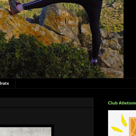
dratx
Club Atletis