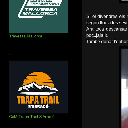
Si el divendres els
segon lloc a les sev
Ara toca descansar
poc..jaja!!).
Travessa Mallorca
També donar l'enhorab
.
CxM Trapa Trail S'Arracó