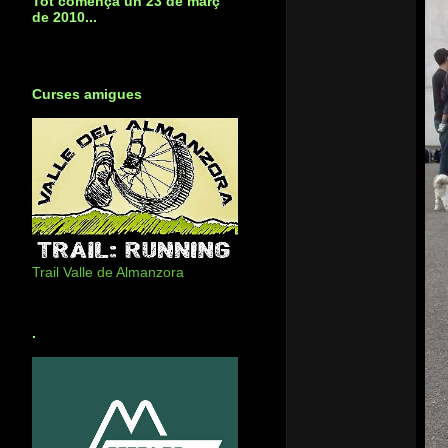
Tot començà un 23 de març
de 2010...
Curses amigues
Trail Valle de Almanzora
.