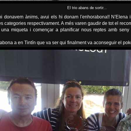
El trio abans de sortir...
 hi donavem ànims, avui els hi donam l'enhorabona!! N'Elena i 
es categories respectivament. A més varen gaudir de tot el recor
 una miqueta i començar a planificar nous reptes amb seny 
ona a en Tintín que va ser qui finalment va aconseguir el poker d