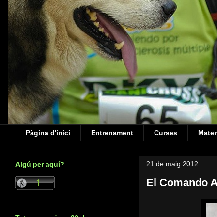
Pàgina d'inici
Entrenament
Curses
Mater
21 de maig 2012
Algú per aquí?
El Comando An