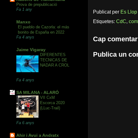
Prova de prepublicació
Fa 1 any
Publicat per
Es Llop
Etiquetes:
CdC
,
com
Manxo
El pueblo de Cazorla: el más
bonito de España en 2022
Fa 4 anys
Cap comentar
Jaime Vigaray
Publica un com
DIFERENTES
TECNICAS DE
NADAR A CROL
Fa 4 anys
SA MILANA - ALARÓ
VII CxM
Escorca 2020
(LLuc-Trail)
Fa 6 anys
Ahir i Avui a Andratx