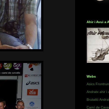
Ahir i Avui a 
Webs
Asics Frontru
Andratx ahir i 
Brutatló Andra
Camí de Caval