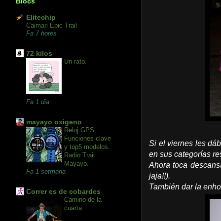
Blocs
Elitechip
Caimari Epic Trail
Fa 7 hores
72 kilos
Un rato.
Fa 1 dia
mayayo oxigeno
Reloj GPS:
Funciones clave
Si el viernes les d
y top5 modelos.
en sus categorías re
Radio Trail
Mayayo.
Ahora toca descansa
Fa 1 setmana
jaja!!).
También dar la enhor
Correr es de cobardes
Camino de la
cuarta