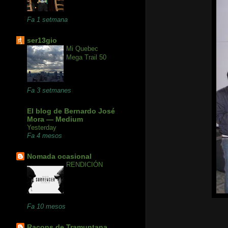
Fa 1 setmana
ser13gio
Mi Quebec
Mega Trail 50
Fa 3 setmanes
El blog de Bernardo José
Mora — Medium
Yesterday
Fa 4 mesos
Nomada ocasional
RENDICIÓN
Fa 10 mesos
Racons de Tramuntana