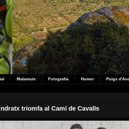
ial
Malamute
Fotografia
Humor
Puigs d'An
dratx triomfa al Camí de Cavalls