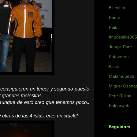
Elitechip
Fbme
Faib
Impossible365
Jungle Parc
Kataverno
Kilian
Malamuteros
Miguel Ozona
 consiguieron un tercer y segundo puesto
r grandes molestias.
Pere Rullan
(aunque de esto creo que tenemos poco..
Balearweb
ltras de las 4 islas, eres un crack!!
Seguidors