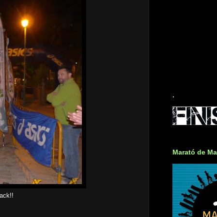
.
Marató de Ma
ack!!