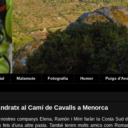
ial
Malamute
Fotografia
Humor
Puigs d'An
dratx al Camí de Cavalls a Menorca
 nostres companys Elena, Ramón i Mirri faràn la Costa Sud 
 fets d'una altre pasta. També tenim molts amics com Roman,