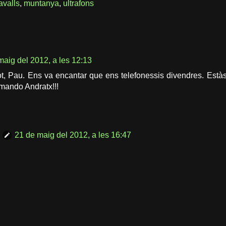
avalls
,
muntanya
,
ultrafons
maig del 2012, a les 12:13
ot, Pau. Ens va encantar que ens telefonessis divendres. Estàs
omando Andratx!!!
21 de maig del 2012, a les 16:47