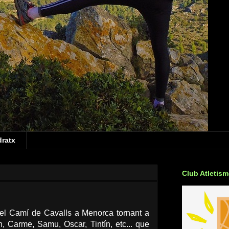
dratx
Club Atletis
del Camí de Cavalls a Menorca tornant a
 Carme, Samu, Oscar, Tintín, etc... que