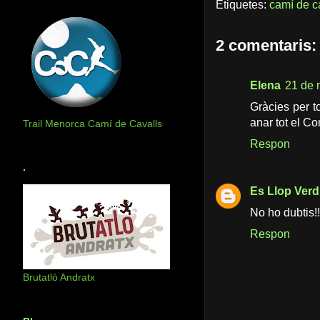
Etiquetes:
camí de c
2 comentaris:
Elena
21 de 
Gràcies per t
anar tot el C
Trail Menorca Camí de Cavalls
Respon
.
Es Llop Verd
No ho dubtis!!
Respon
Brutatló Andratx