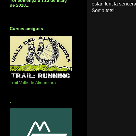
Tot començà un 23 de març
estan fent la sencera
de 2010...
Sort a tots!!
Curses amigues
Trail Valle de Almanzora
.