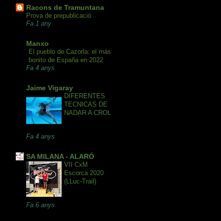
Racons de Tramuntana
Prova de prepublicació
Fa 1 any
Manxo
El pueblo de Cazorla: el más
bonito de España en 2022
Fa 4 anys
Jaime Vigaray
DIFERENTES
TECNICAS DE
NADAR A CROL
Fa 4 anys
SA MILANA - ALARÓ
VII CxM
Escorca 2020
(LLuc-Trail)
Fa 6 anys