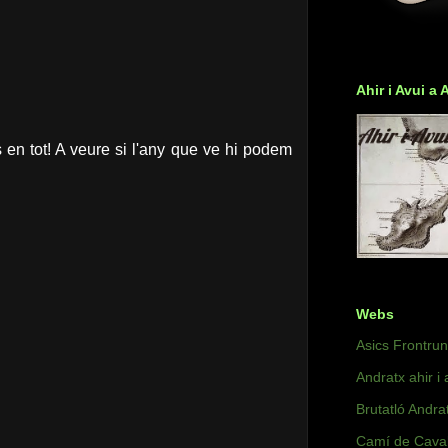
Ahir i Avui a 
 en tot! A veure si l'any que ve hi podem
Webs
Asics Frontru
Andratx ahir i 
Brutatló Andra
Camí de Caval