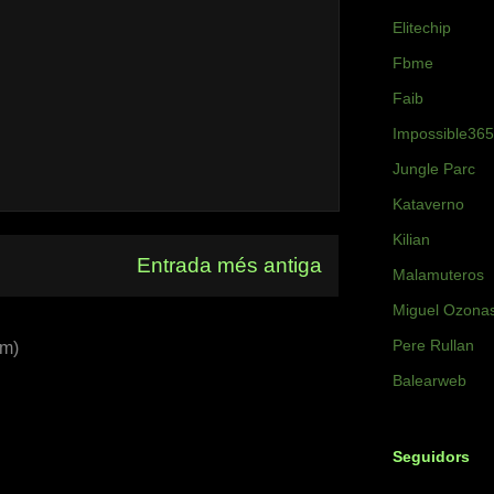
Elitechip
Fbme
Faib
Impossible365
Jungle Parc
Kataverno
Kilian
Entrada més antiga
Malamuteros
Miguel Ozona
Pere Rullan
om)
Balearweb
Seguidors