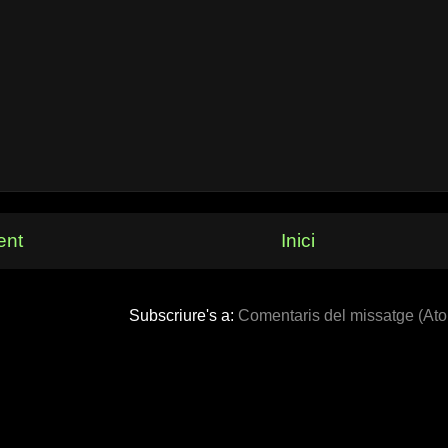
ent
Inici
Subscriure's a:
Comentaris del missatge (At