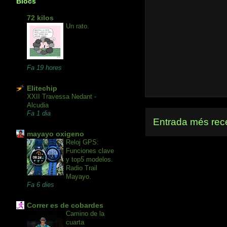
Blocs
72 kilos
Un rato.
Fa 19 hores
Elitechip
XXII Travessa Nedant -
Alcudia
Fa 1 dia
Entrada més rec
mayayo oxigeno
Reloj GPS:
Funciones clave
y top5 modelos.
Radio Trail
Mayayo.
Fa 6 dies
Correr es de cobardes
Camino de la
cuarta