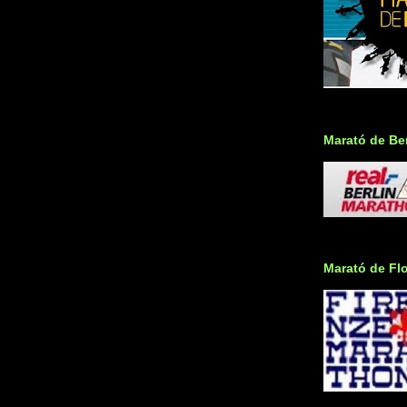
Marató de Ber
Marató de Fl