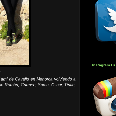
Instagram Es
...
Camí de Cavalls en Menorca volviendo a
o Román, Carmen, Samu, Oscar, Tintín,