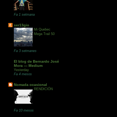
Fa 1 setmana
ser13gio
Mi Quebec
Mega Trail 50
Fa 3 setmanes
El blog de Bernardo José
Mora — Medium
Yesterday
Fa 4 mesos
Nomada ocasional
RENDICIÓN
Fa 10 mesos