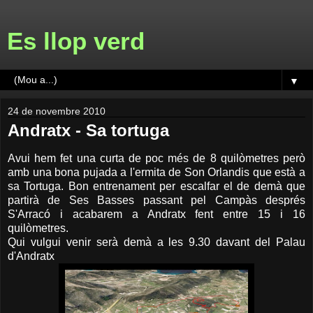
Es llop verd
▼
24 de novembre 2010
Andratx - Sa tortuga
Avui hem fet una curta de poc més de 8 quilòmetres però
amb una bona pujada a l'ermita de Son Orlandis que està a
sa Tortuga. Bon entrenament per escalfar el de demà que
partirà de Ses Basses passant pel Campàs després
S'Arracó i acabarem a Andratx fent entre 15 i 16
quilòmetres.
Qui vulgui venir serà demà a les 9.30 davant del Palau
d'Andratx