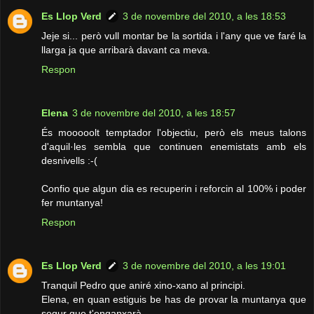
Es Llop Verd
3 de novembre del 2010, a les 18:53
Jeje si... però vull montar be la sortida i l'any que ve faré la
llarga ja que arribarà davant ca meva.
Respon
Elena
3 de novembre del 2010, a les 18:57
És mooooolt temptador l'objectiu, però els meus talons
d'aquil·les sembla que continuen enemistats amb els
desnivells :-(
Confio que algun dia es recuperin i reforcin al 100% i poder
fer muntanya!
Respon
Es Llop Verd
3 de novembre del 2010, a les 19:01
Tranquil Pedro que aniré xino-xano al principi.
Elena, en quan estiguis be has de provar la muntanya que
segur que t'enganxarà.