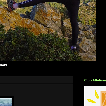
dratx
Club Atletis