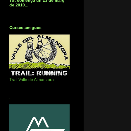
Tot començà un 23 de març
de 2010...
Curses amigues
Trail Valle de Almanzora
.