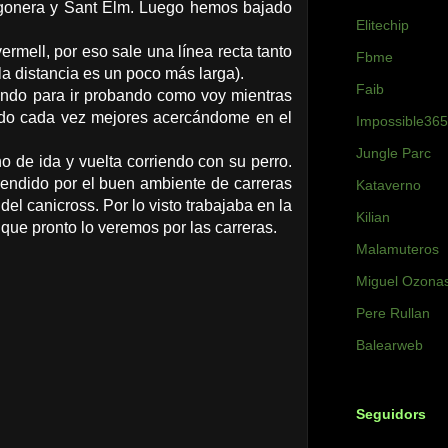
ragonera y Sant Elm. Luego hemos bajado
Elitechip
mell, por eso sale una línea recta tanto
Fbme
la distancia es un poco más larga).
Faib
otando para ir probando como voy mientras
ndo cada vez mejores acercándome en el
Impossible365
Jungle Parc
 de ida y vuelta corriendo con su perro.
endido por el buen ambiente de carreras
Kataverno
l canicross. Por lo visto trabajaba en la
Kilian
que pronto lo veremos por las carreras.
Malamuteros
Miguel Ozona
Pere Rullan
Balearweb
Seguidors