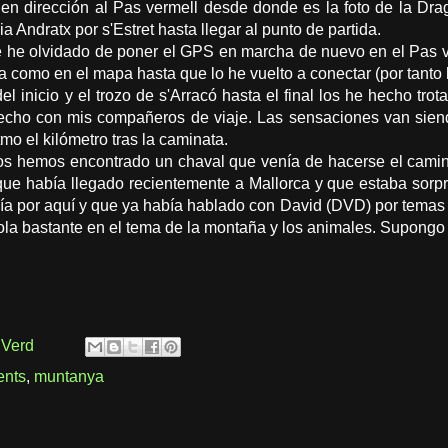
en dirección al Pas vermell desde donde es la foto de la D
a Andratx por s'Estret hasta llegar al punto de partida.
he olvidado de poner el GPS en marcha de nuevo en el Pas ver
ura como en el mapa hasta que lo he vuelto a conectar (por tanto 
el inicio y el trozo de s'Arracó hasta el final los he hecho tr
 hecho con mis compañeros de viaje. Las sensaciones van sie
itmo el kilómetro tras la caminata.
os hemos encontrado un chaval que venía de hacerse el camino
e había llegado recientemente a Mallorca y que estaba sorpr
 por aquí y que ya había hablado con David (DVD) por temas de
ola bastante en el tema de la montaña y los animales. Supongo 
 Verd
ents
,
muntanya