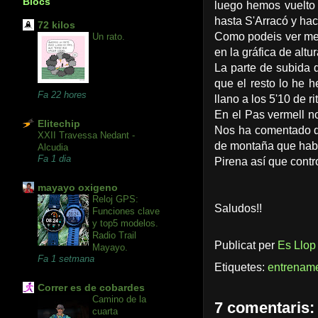
Blocs
luego hemos vuelto 
hasta S'Arracó y haci
72 kilos
Como podeis ver me 
Un rato.
en la gráfica de alt
La parte de subida d
que el resto lo he
Fa 22 hores
llano a los 5'10 de r
En el Pas vermell n
Elitechip
Nos ha comentado qu
XXII Travessa Nedant -
de montaña que había
Alcudia
Fa 1 dia
Pirena así que contr
mayayo oxigeno
Reloj GPS:
Saludos!!
Funciones clave
y top5 modelos.
Radio Trail
Publicat per
Es Llop
Mayayo.
Fa 1 setmana
Etiquetes:
entrenam
Correr es de cobardes
Camino de la
7 comentaris:
cuarta