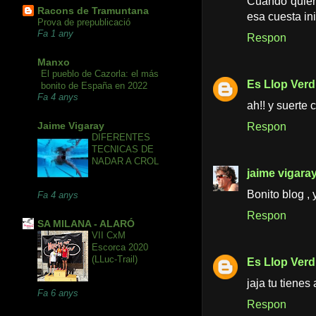
Cuando quier
Racons de Tramuntana
esa cuesta ini
Prova de prepublicació
Fa 1 any
Respon
Manxo
El pueblo de Cazorla: el más
Es Llop Verd
bonito de España en 2022
Fa 4 anys
ah!! y suerte 
Jaime Vigaray
Respon
DIFERENTES
TECNICAS DE
NADAR A CROL
jaime vigara
Bonito blog , 
Fa 4 anys
Respon
SA MILANA - ALARÓ
VII CxM
Escorca 2020
(LLuc-Trail)
Es Llop Verd
jaja tu tienes
Fa 6 anys
Respon