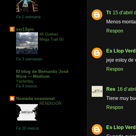
Tt
15 d’abril 
Fa 1 setmana
Menos montañi
ser13gio
Respon
Mi Quebec
Mega Trail 50
Es Llop Verd
Fa 3 setmanes
jeje estoy de
Respon
El blog de Bernardo José
Mora — Medium
Yesterday
Fa 4 mesos
Res
16 d’abri
Tiene muy bue
Nomada ocasional
RENDICIÓN
Respon
Es Llop Verd
Fa 10 mesos