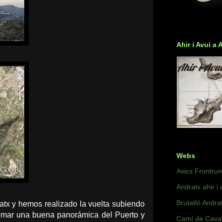
Ahir i Avui a 
Webs
Asics Frontru
Andratx ahir i 
Brutatló Andra
tx y hemos realizado la vuelta subiendo
tomar una buena panorámica del Puerto y
Camí de Caval