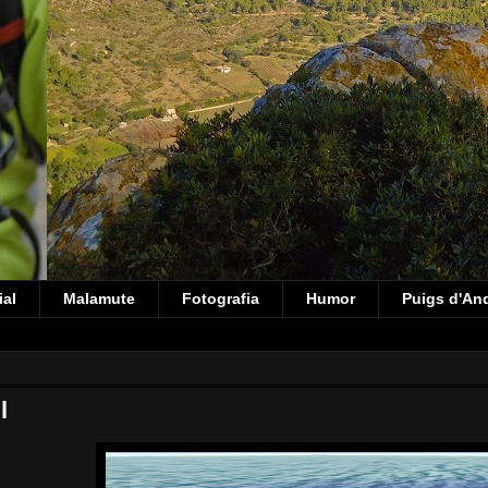
ial
Malamute
Fotografia
Humor
Puigs d'An
l