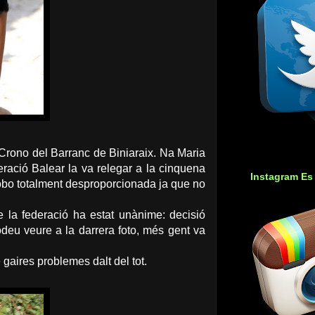
rono del Barranc de Biniaraix. Na Maria
eració Balear la va relegar a la cinquena
Instagram Es
trobo totalment desproporcionada ja que no
de la federació ha estat unànime: decisió
deu veure a la darrera foto, més gent va
gaires problemes dalt del tot.