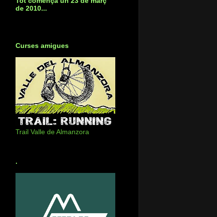
Tot començà un 23 de març
de 2010...
Curses amigues
Trail Valle de Almanzora
.