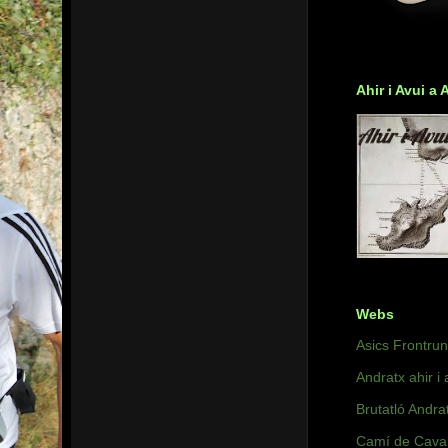
Ahir i Avui a 
Webs
Asics Frontru
Andratx ahir i 
Brutatló Andra
Camí de Caval