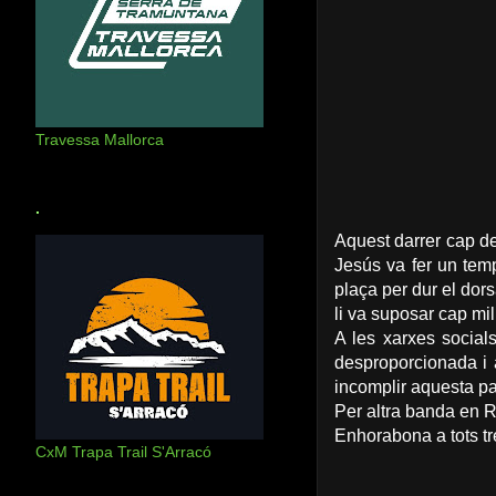
Travessa Mallorca
.
Aquest darrer cap d
Jesús va fer un temp
plaça per dur el dor
li va suposar cap mil
A les xarxes socials
desproporcionada i 
incomplir aquesta par
Per altra banda en R
Enhorabona a tots tr
CxM Trapa Trail S'Arracó