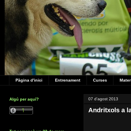
Pàgina d'inici
Entrenament
Curses
Mater
07 d’agost 2013
Algú per aquí?
Andritxols a l