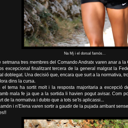
Na Mj i el dorsal famós...
e setmana tres membres del Comando Andratx varen anar a la C
s excepcional finalitzant tercera de la general malgrat la Fed
sal doblegat. Una decisió que, encara que surt a la normativa, 
lora dins la cursa.
 el tema ha sortit molt i la resposta majoritaria a excepció 
amb mala fe ja que a la sortida li havien pogut avisar. Com po
t de la normativa i dubto que a tots se'ls aplicassi...
amón i n'Elena varen sortir a gaudir de la pujada arribant sense 
es!!