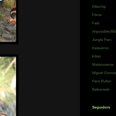
Elitechip
Fbme
Faib
Impossible365
Jungle Parc
Kataverno
Kilian
Malamuteros
Miguel Ozona
Pere Rullan
Balearweb
Seguidors