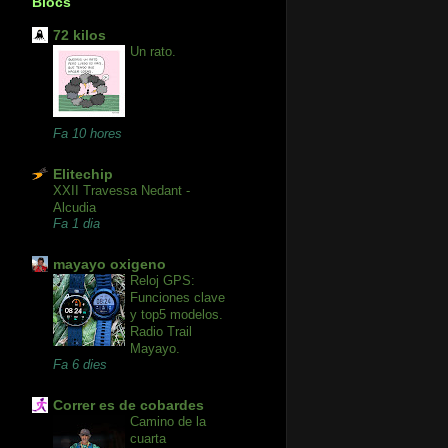
Blocs
72 kilos
Un rato.
Fa 10 hores
Elitechip
XXII Travessa Nedant -
Alcudia
Fa 1 dia
mayayo oxigeno
Reloj GPS:
Funciones clave
y top5 modelos.
Radio Trail
Mayayo.
Fa 6 dies
Correr es de cobardes
Camino de la
cuarta