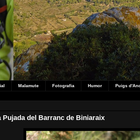
ial
Malamute
Fotografia
Humor
Puigs d'An
a Pujada del Barranc de Biniaraix