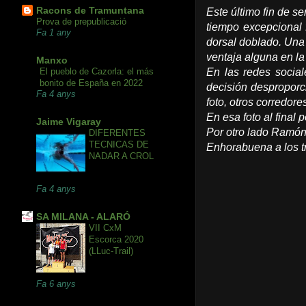
Racons de Tramuntana
Este último fin de 
Prova de prepublicació
tiempo excepcional f
Fa 1 any
dorsal doblado. Una
ventaja alguna en la
Manxo
El pueblo de Cazorla: el más
En las redes social
bonito de España en 2022
decisión desproporc
Fa 4 anys
foto, otros corredor
En esa foto al final
Jaime Vigaray
Por otro lado Ramón 
DIFERENTES
TECNICAS DE
Enhorabuena a los tr
NADAR A CROL
Fa 4 anys
SA MILANA - ALARÓ
VII CxM
Escorca 2020
(LLuc-Trail)
Fa 6 anys