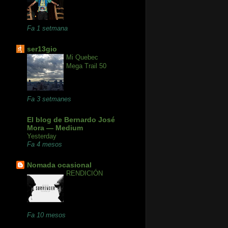
Fa 1 setmana
ser13gio
Mi Quebec
Mega Trail 50
Fa 3 setmanes
El blog de Bernardo José
Mora — Medium
Yesterday
Fa 4 mesos
Nomada ocasional
RENDICIÓN
Fa 10 mesos