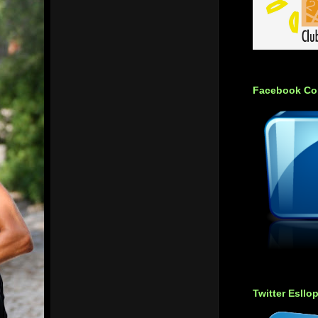
Facebook Co
Twitter Esllo