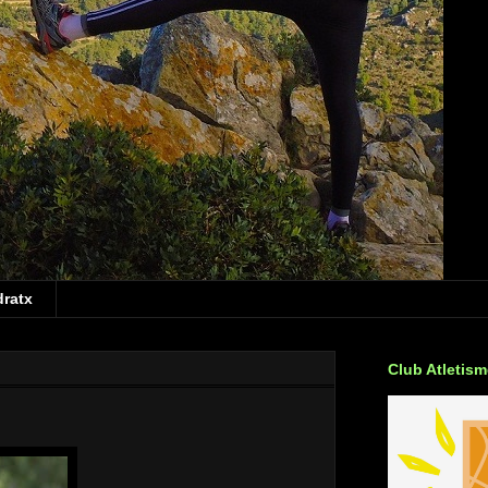
dratx
Club Atletis