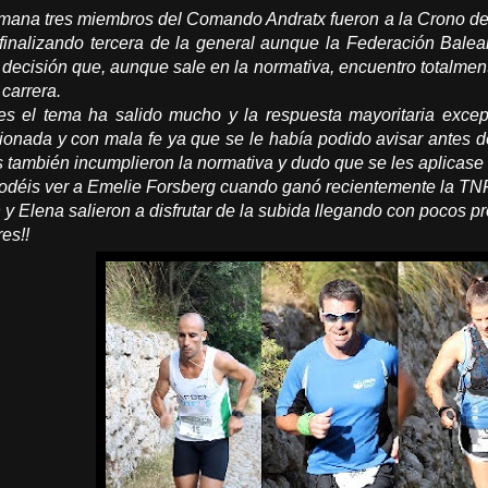
semana tres miembros del Comando Andratx fueron a la Crono del
inalizando tercera de la general aunque la Federación Balear 
 decisión que, aunque sale en la normativa, encuentro totalme
 carrera.
es el tema ha salido mucho y la respuesta mayoritaria excep
ionada y con mala fe ya que se le había podido avisar antes de
es también incumplieron la normativa y dudo que se les aplicase 
 podéis ver a Emelie Forsberg cuando ganó recientemente la TNF
y Elena salieron a disfrutar de la subida llegando con pocos pr
es!!