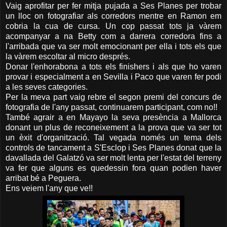
Vaig aprofitar per fer mitja pujada a Ses Planes per trobar
un lloc on fotografiar als corredors mentre en Ramon em
cobria la cua de cursa. Un cop passat tots ja vàrem
acompanyar a na Betty com a darrera corredora fins a
l'arribada que va ser molt emocionant per ella i tots els que
la vàrem escoltar al micro després.
Donar l'enhorabona a tots els finishers i als que ho varen
provar i especialment a en Sevilla i Paco que varen fer podi
a les seves categories.
Per la meva part vaig rebre el segon premi del concurs de
fotografia de l'any passat, continuarem participant, com no!!
També agrair a en Mayayo la seva presència a Mallorca
donant un plus de reconeixement a la prova que va ser tot
un èxit d'organització. Tal vegada només un tema dels
controls de tancament a S'Esclop i Ses Planes donat que la
davallada del Galatzó va ser molt lenta per l'estat del terreny
va fer que alguns es quedessin fora quan podien haver
arribat bé a Peguera.
Ens veiem l'any que ve!!