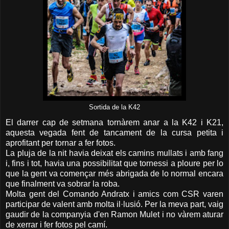
Sortida de la K42
El darrer cap de setmana tornàrem anar a la K42 i K21,
aquesta vegada fent de tancament de la cursa petita i
aprofitant per tornar a fer fotos.
La pluja de la nit havia deixat els camins mullats i amb fang
i, fins i tot, havia una possibilitat que tornessi a ploure per lo
que la gent va començar més abrigada de lo normal encara
que finalment va sobrar la roba.
Molta gent del Comando Andratx i amics com CSR varen
participar de valent amb molta il·lusió. Per la meva part, vaig
gaudir de la companyia d'en Ramon Mulet i no vàrem aturar
de xerrar i fer fotos pel camí.