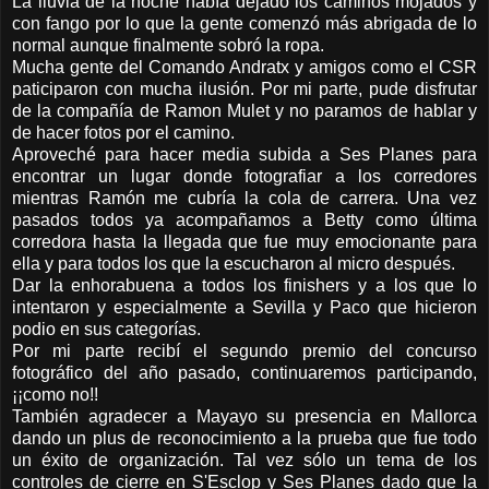
La lluvia de la noche había dejado los caminos mojados y
con fango por lo que la gente comenzó más abrigada de lo
normal aunque finalmente sobró la ropa.
Mucha gente del Comando Andratx y amigos como el CSR
paticiparon con mucha ilusión. Por mi parte, pude disfrutar
de la compañía de Ramon Mulet y no paramos de hablar y
de hacer fotos por el camino.
Aproveché para hacer media subida a Ses Planes para
encontrar un lugar donde fotografiar a los corredores
mientras Ramón me cubría la cola de carrera. Una vez
pasados todos ya acompañamos a Betty como última
corredora hasta la llegada que fue muy emocionante para
ella y para todos los que la escucharon al micro después.
Dar la enhorabuena a todos los finishers y a los que lo
intentaron y especialmente a Sevilla y Paco que hicieron
podio en sus categorías.
Por mi parte recibí el segundo premio del concurso
fotográfico del año pasado, continuaremos participando,
¡¡como no!!
También agradecer a Mayayo su presencia en Mallorca
dando un plus de reconocimiento a la prueba que fue todo
un éxito de organización. Tal vez sólo un tema de los
controles de cierre en S'Esclop y Ses Planes dado que la