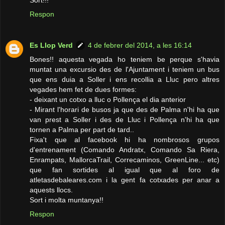
Sort!!!
Respon
Es Llop Verd
4 de febrer del 2014, a les 16:14
Bones!! aquesta vegada ho teniem be perque s'havia
muntat una excursio des de l'Ajuntament i teniem un bus
que ens duia a Soller i ens recollia a Lluc pero altres
vegades hem fet de dues formes:
- deixant un cotxo a lluc o Pollença el dia anterior
- Mirant l'horari de busos ja que des de Palma n'hi ha que
van prest a Soller i des de Lluc i Pollença n'hi ha que
tornen a Palma per part de tard..
Fixa't que al facebook hi ha nombrosos grupos
d'entrenament (Comando Andratx, Comando Sa Riera,
Enrampats, MallorcaTrail, Correcaminos, GreenLine... etc)
que fan sortides al igual que al foro de
atletasdebaleares.com i la gent fa cotxades per anar a
aquests llocs.
Sort i molta muntanya!!
Respon