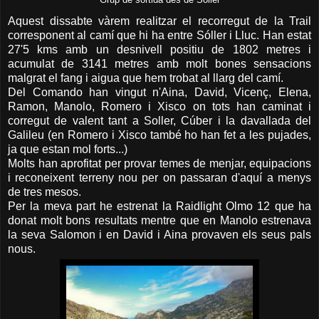
Aquest dissabte vàrem realitzar el recorregut de la Trail
corresponent al camí que hi ha entre Sóller i Lluc. Han estat
27'5 kms amb un desnivell positiu de 1802 metres i
acumulat de 3141 metres amb molt bones sensacions
malgrat el fang i aigua que hem trobat al llarg del camí.
Del Comando han vingut n'Aina, David, Vicenç, Elena,
Ramon, Manolo, Romero i Xisco on tots han caminat i
corregut de valent tant a Soller, Cúber i la davallada del
Galileu (en Romero i Xisco també ho han fet a les pujades,
ja que estan mol forts...)
Molts han aprofitat per provar temes de menjar, equipacions
i reconeixent terreny nou per on passaran d'aquí a menys
de tres mesos.
Per la meva part he estrenat la Raidlight Olmo 12 que ha
donat molt bons resultats mentre que en Manolo estrenava
la seva Salomon i en David i Aina provaven els seus pals
nous.