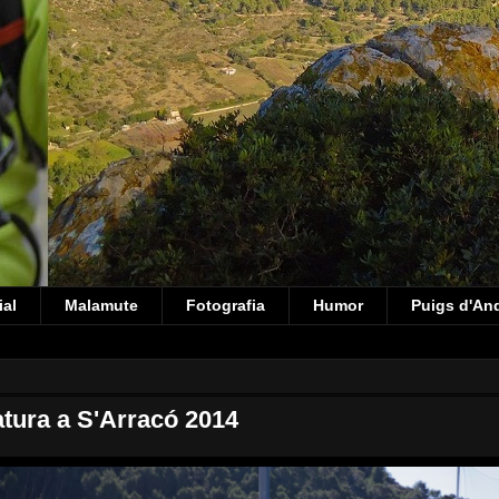
ial
Malamute
Fotografia
Humor
Puigs d'An
atura a S'Arracó 2014