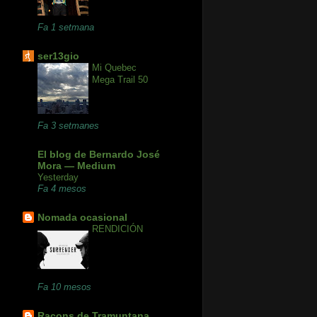
Fa 1 setmana
ser13gio
Mi Quebec
Mega Trail 50
Fa 3 setmanes
El blog de Bernardo José
Mora — Medium
Yesterday
Fa 4 mesos
Nomada ocasional
RENDICIÓN
Fa 10 mesos
Racons de Tramuntana