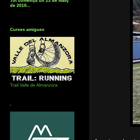
Tot començà un 23 de març
de 2010...
Curses amigues
Trail Valle de Almanzora
.