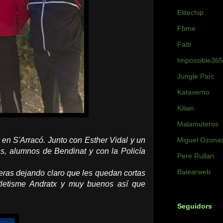
Elitechip
Fbme
Faib
Impossible365
Jungle Parc
Kataverno
Kilian
Malamuteros
en S'Arracó. Junto con Esther Vidal y un
Miguel Ozona
s, alumnos de Bendinat y con la Policía
Pere Rullan
Balearweb
eras dejando claro que les quedan cortas
tletisme Andratx y muy buenos así que
Seguidors