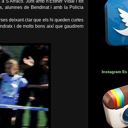
a S'Arracó. Junt amb n'Esther Vidal i tot
s, alumnes de Bendinat i amb la Policia
ses deixant clar que els hi queden curtes
Andratx i de molts bons així que gaudirem
Instagram Es