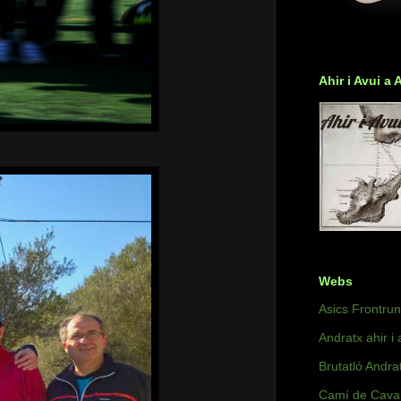
Ahir i Avui a 
Webs
Asics Frontru
Andratx ahir i 
Brutatló Andra
Camí de Caval