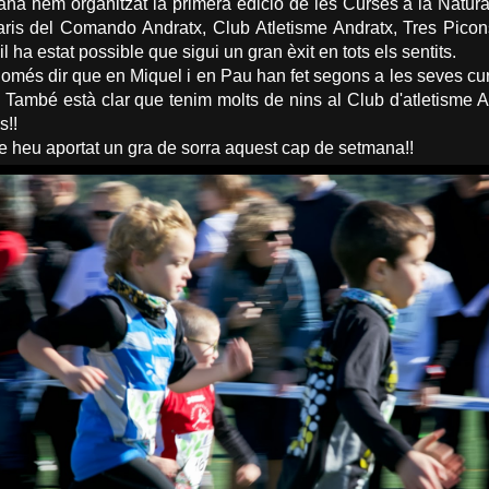
a hem organitzat la primera edició de les Curses a la Natura 
aris del Comando Andratx, Club Atletisme Andratx, Tres Picon
l ha estat possible que sigui un gran èxit en tots els sentits.
omés dir que en Miquel i en Pau han fet segons a les seves cur
 També està clar que tenim molts de nins al Club d'atletisme 
s!!
ue heu aportat un gra de sorra aquest cap de setmana!!