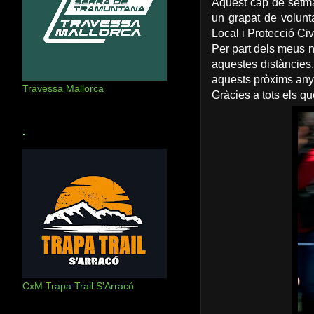
Aquest cap de setman
un grapat de volunt
Local i Protecció Civi
Per part dels meus n
aquestes distàncies.
aquests pròxims any
Travessa Mallorca
Gràcies a tots els q
.
CxM Trapa Trail S'Arracó