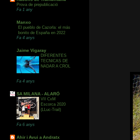
Prova de prepublicació
Fa 1 any
Manxo
El pueblo de Cazorla: el más
bonito de España en 2022
Fa 4 anys
Jaime Vigaray
DIFERENTES
TECNICAS DE
NADAR A CROL
Fa 4 anys
SA MILANA - ALARÓ
VII CxM
Escorca 2020
(LLuc-Trail)
Fa 6 anys
Ahir i Avui a Andratx