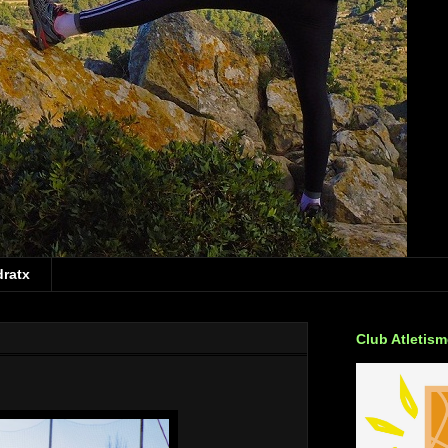
dratx
Club Atletis