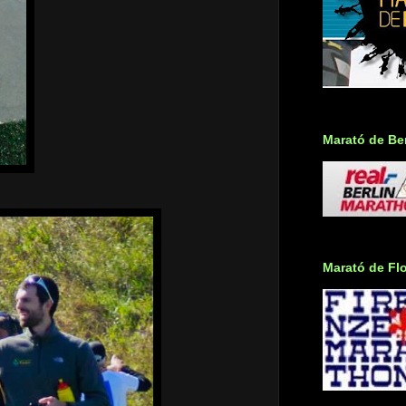
Marató de Ber
Marató de Fl