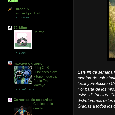
Blocs
Elitechip
Caimari Epic Trail
Fa 5 hores
72 kilos
Un rato.
Fa 1 dia
mayayo oxigeno
Reloj GPS:
Funciones clave
Este fin de semana 
y top5 modelos.
montón de voluntari
Radio Trail
local y Protección Ci
Mayayo.
Por parte de los mi
Fa 1 setmana
estas distancias. 
Correr es de cobardes
disfrutaremos estos 
Camino de la
Gracias a todos los 
cuarta