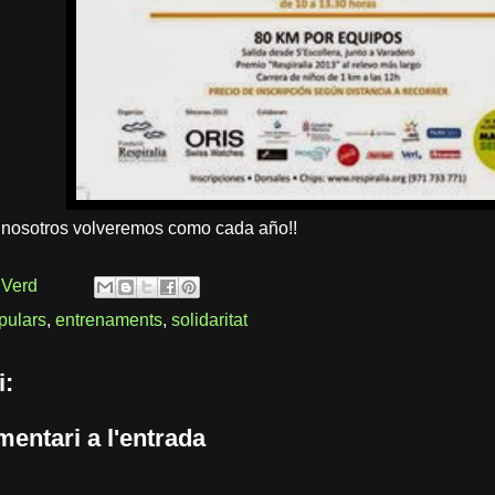
 nosotros volveremos como cada año!!
 Verd
pulars
,
entrenaments
,
solidaritat
i:
entari a l'entrada