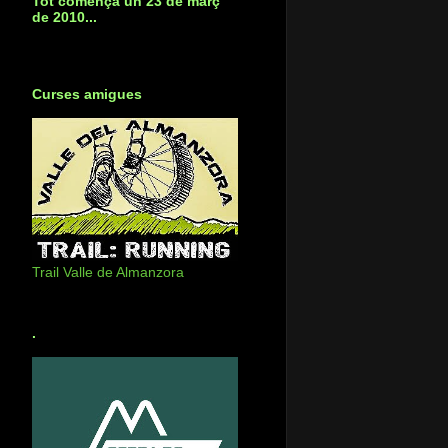
Tot començà un 23 de març
de 2010...
Curses amigues
Trail Valle de Almanzora
.