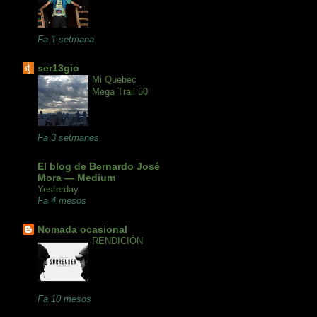
Fa 1 setmana
ser13gio
Mi Quebec
Mega Trail 50
Fa 3 setmanes
El blog de Bernardo José
Mora — Medium
Yesterday
Fa 4 mesos
Nomada ocasional
RENDICIÓN
Fa 10 mesos