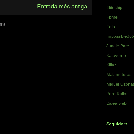
Entrada més antiga
Elitechip
Fbme
om)
Faib
Impossible365
Jungle Parc
Kataverno
Kilian
Malamuteros
Miguel Ozona
Pere Rullan
Balearweb
Seguidors