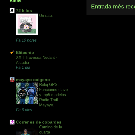
Blocs
Entrada més rec
72 kilos
Un rato.
Fa 10 hores
Elitechip
XXII Travessa Nedant -
Alcudia
Fa 1 dia
mayayo oxigeno
Reloj GPS:
Funciones clave
y top5 modelos.
Radio Trail
Mayayo.
Fa 6 dies
Correr es de cobardes
Camino de la
cuarta