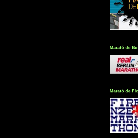
Marató de Ber
Marató de Fl