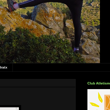
dratx
Club Atletis