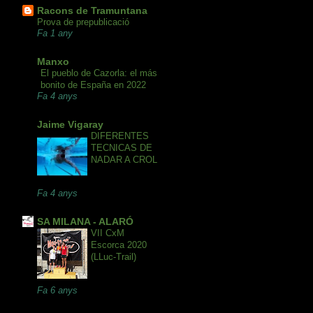
Racons de Tramuntana
Prova de prepublicació
Fa 1 any
Manxo
El pueblo de Cazorla: el más
bonito de España en 2022
Fa 4 anys
Jaime Vigaray
DIFERENTES
TECNICAS DE
NADAR A CROL
Fa 4 anys
SA MILANA - ALARÓ
VII CxM
Escorca 2020
(LLuc-Trail)
Fa 6 anys