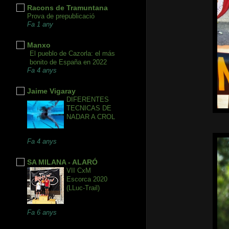
Racons de Tramuntana
Prova de prepublicació
Fa 1 any
Manxo
El pueblo de Cazorla: el más
bonito de España en 2022
Fa 4 anys
Jaime Vigaray
DIFERENTES
TECNICAS DE
NADAR A CROL
Fa 4 anys
SA MILANA - ALARÓ
VII CxM
Escorca 2020
(LLuc-Trail)
Fa 6 anys