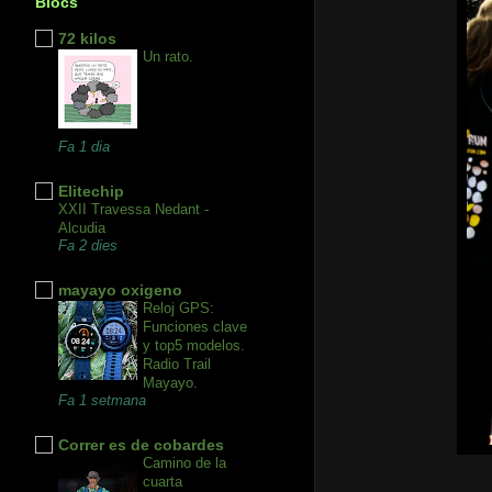
Blocs
72 kilos
Un rato.
Fa 1 dia
Elitechip
XXII Travessa Nedant -
Alcudia
Fa 2 dies
mayayo oxigeno
Reloj GPS:
Funciones clave
y top5 modelos.
Radio Trail
Mayayo.
Fa 1 setmana
Correr es de cobardes
Camino de la
cuarta