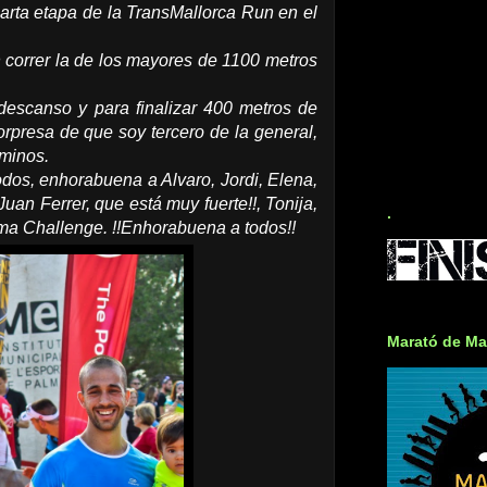
rta etapa de la TransMallorca Run en el
n correr la de los mayores de 1100 metros
descanso y para finalizar 400 metros de
orpresa de que soy tercero de la general,
aminos.
dos, enhorabuena a Alvaro, Jordi, Elena,
 Ferrer, que está muy fuerte!!, Tonija,
.
ma Challenge. !!Enhorabuena a todos!!
Marató de Ma