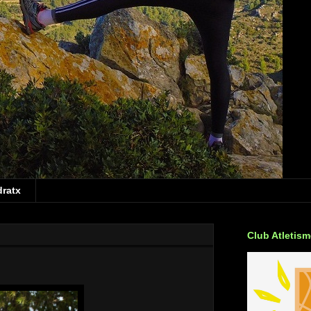
dratx
Club Atletis