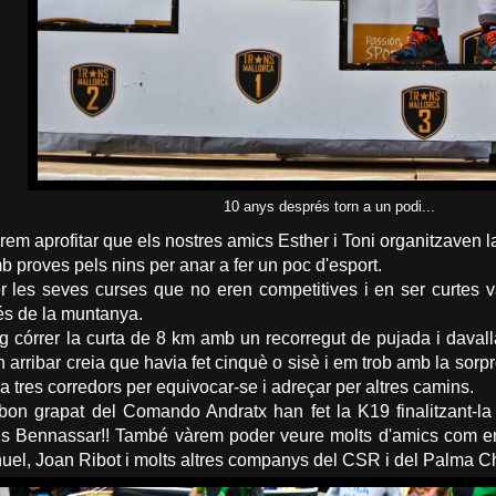
10 anys després torn a un podi...
m aprofitar que els nostres amics Esther i Toni organitzaven l
b proves pels nins per anar a fer un poc d'esport.
er les seves curses que no eren competitives i en ser curtes v
és de la muntanya.
g córrer la curta de 8 km amb un recorregut de pujada i daval
 arribar creia que havia fet cinquè o sisè i em trob amb la sorp
a tres corredors per equivocar-se i adreçar per altres camins.
bon grapat del Comando Andratx han fet la K19 finalitzant-la 
 Bennassar!! També vàrem poder veure molts d'amics com en Ju
uel, Joan Ribot i molts altres companys del CSR i del Palma Ch