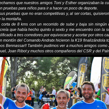
chamos que nuestros amigos Toni y Esther organizaban la cua
con pruebas para niños para ir a hacer un poco de deporte.
sus pruebas que no eran competitivas y, al ser cortas, quisiero
e la montaña.
a corta de 8 kms con un recorrido de sube y baja sin ningún 
r creía que había hecho quinto o sexto y me encuentro con la s
ificado a tres corredores por equivocarse y acortar por otros c
en montón del Comando Andratx hicieron la K19 finalizándola to
s Bennassar!! También pudimos ver a muchos amigos como Juan
uel, Joan Ribot y muchos otros compañeros del CSR y del Pal