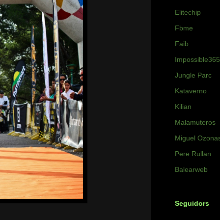
Elitechip
Fbme
Faib
Impossible365
Jungle Parc
Kataverno
Kilian
Malamuteros
Miguel Ozona
Pere Rullan
Balearweb
Seguidors