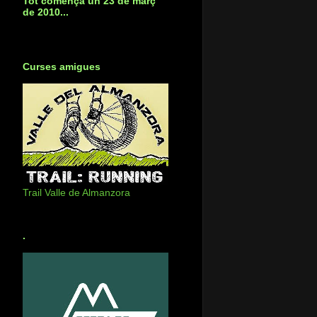
Tot començà un 23 de març
de 2010...
Curses amigues
Trail Valle de Almanzora
.