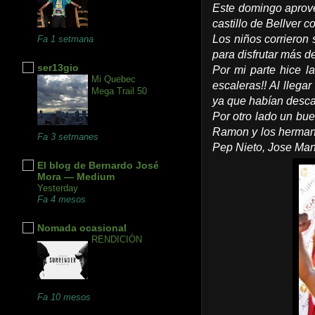
Este domingo aprove
castillo de Bellver 
Los niños corrieron 
Fa 1 setmana
para disfrutar más d
ser13gio
Por mi parte hice l
Mi Quebec
escaleras!! Al llega
Mega Trail 50
ya que habían descal
Por otro lado un bu
Ramon y los hermano
Fa 3 setmanes
Pep Nieto, Jose Man
El blog de Bernardo José
Mora — Medium
Yesterday
Fa 4 mesos
Nomada ocasional
RENDICIÓN
Fa 10 mesos