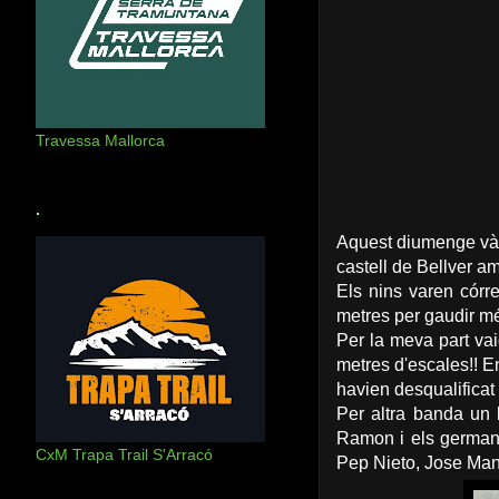
Travessa Mallorca
.
Aquest diumenge vàre
castell de Bellver am
Els nins varen córr
metres per gaudir m
Per la meva part vai
metres d'escales!! En
havien desqualificat 
Per altra banda un 
Ramon i els germans
CxM Trapa Trail S'Arracó
Pep Nieto, Jose Man