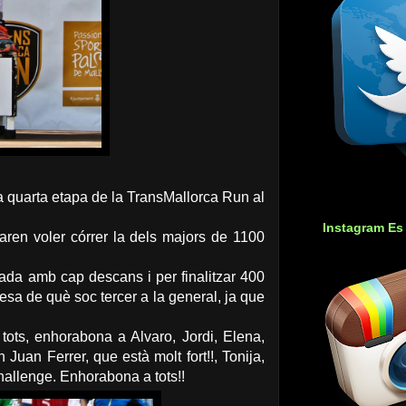
a quarta etapa de la TransMallorca Run al
Instagram Es
aren voler córrer la dels majors de 1100
lada amb cap descans i per finalitzar 400
resa de què soc tercer a la general, ja que
tots, enhorabona a Alvaro, Jordi, Elena,
an Ferrer, que està molt fort!!, Tonija,
allenge. Enhorabona a tots!!