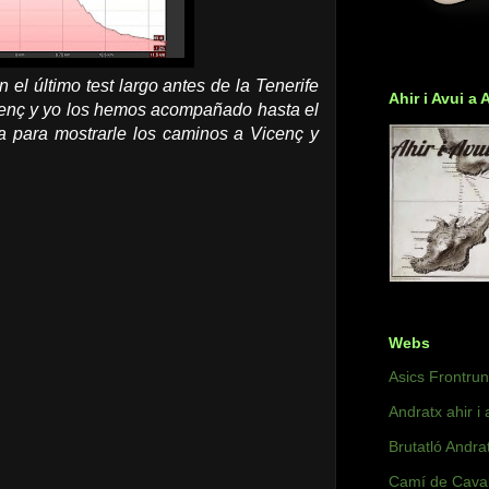
l último test largo antes de la Tenerife
Ahir i Avui a 
enç y yo los hemos acompañado hasta el
 para mostrarle los caminos a Vicenç y
Webs
Asics Frontru
Andratx ahir i 
Brutatló Andra
Camí de Caval