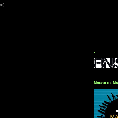
om)
.
Marató de Ma