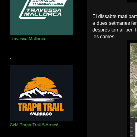
El dissabte matí part
a dues setmanes fen
després tornar per l
les cames.
Travessa Mallorca
.
CxM Trapa Trail S'Arracó