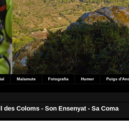
ial
Malamute
Fotografia
Humor
Puigs d'An
l des Coloms - Son Ensenyat - Sa Coma