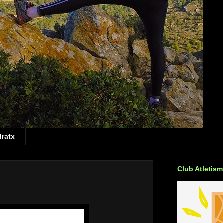
dratx
Club Atletis