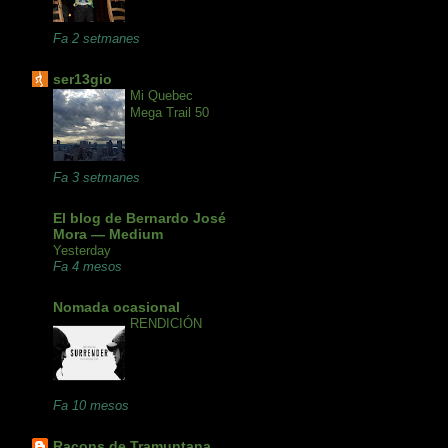
Fa 2 setmanes
ser13gio
Mi Quebec
Mega Trail 50
Fa 3 setmanes
El blog de Bernardo José
Mora — Medium
Yesterday
Fa 4 mesos
Nomada ocasional
RENDICIÓN
Fa 10 mesos
Racons de Tramuntana