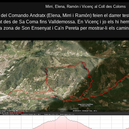
Mirri, Elena, Ramón i Vicenç al Coll des Coloms
 del Comando Andratx (Elena, Mirri i Ramón) feien el darrer test
t des de Sa Coma fins Valldemossa. En Vicenç i jo els hi hem
a zona de Son Ensenyat i Ca'n Pereta per mostrar-li els camins