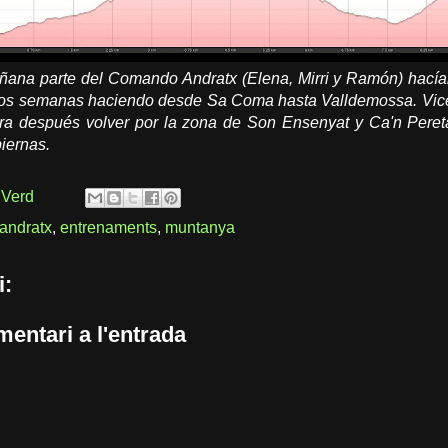
ñana parte del Comando Andratx (Elena, Mirri y Ramón) hacían e
a dos semanas haciendo desde Sa Coma hasta Valldemossa. Vic
ra después volver por la zona de Son Ensenyat y Ca'n Pereta
piernas.
 Verd
andratx
,
entrenaments
,
muntanya
i:
entari a l'entrada