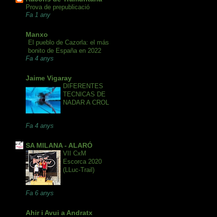
Prova de prepublicació
Fa 1 any
Manxo
El pueblo de Cazorla: el más
bonito de España en 2022
Fa 4 anys
Jaime Vigaray
DIFERENTES
TECNICAS DE
NADAR A CROL
Fa 4 anys
SA MILANA - ALARÓ
VII CxM
Escorca 2020
(LLuc-Trail)
Fa 6 anys
Ahir i Avui a Andratx