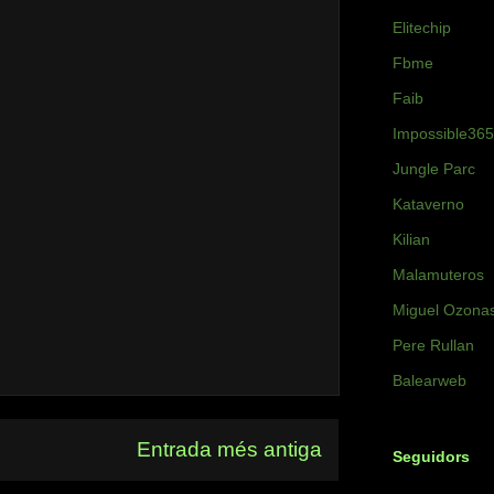
Elitechip
Fbme
Faib
Impossible365
Jungle Parc
Kataverno
Kilian
Malamuteros
Miguel Ozona
Pere Rullan
Balearweb
Entrada més antiga
Seguidors