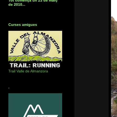
Tot començà un 23 de març
de 2010...
Curses amigues
Trail Valle de Almanzora
.