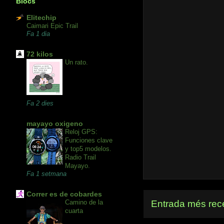
Blocs
Elitechip
Caimari Epic Trail
Fa 1 dia
72 kilos
Un rato.
Fa 2 dies
mayayo oxigeno
Reloj GPS:
Funciones clave
y top5 modelos.
Radio Trail
Mayayo.
Fa 1 setmana
Correr es de cobardes
Camino de la
Entrada més rec
cuarta