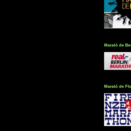
Marató de Ber
Marató de Fl