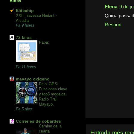
Blocs
Elena
9 de ju
Elitechip
XXII Travessa Nedant -
Quina passad
Alcudia
Respon
Fa 9 hores
72 kilos
Papá:
Fa 11 hores
mayayo oxigeno
Reloj GPS:
Funciones clave
y top5 modelos.
Radio Trail
Mayayo.
Fa 5 dies
Correr es de cobardes
Camino de la
cuarta
Entrada més rec