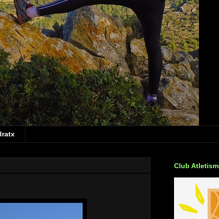
dratx
Club Atletis