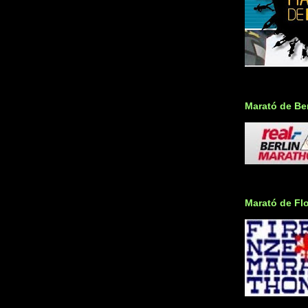
Marató de Ber
Marató de Fl