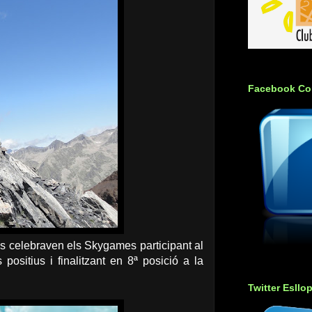
Facebook Co
 celebraven els Skygames participant al
ositius i finalitzant en 8ª posició a la
Twitter Esllo