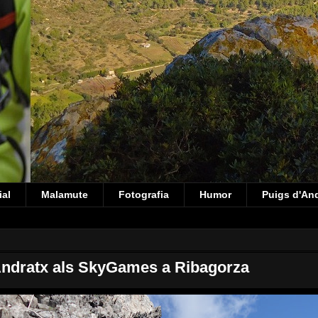
ial
Malamute
Fotografia
Humor
Puigs d'An
ndratx als SkyGames a Ribagorza