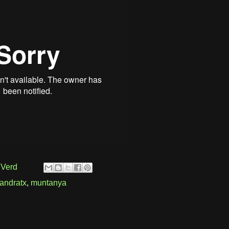
 Verd
andratx
,
muntanya