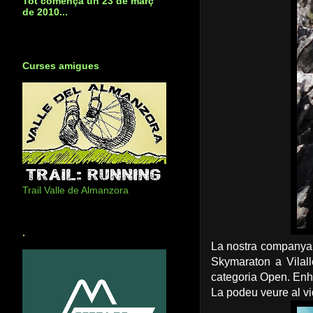
Tot començà un 23 de març
de 2010...
Curses amigues
Trail Valle de Almanzora
.
La nostra companya 
Skymaraton a Vilall
categoria Open. Enh
La podeu veure al vid