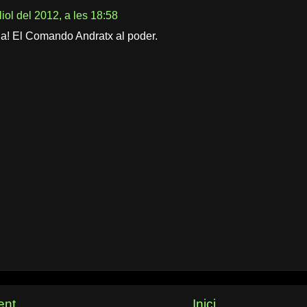
liol del 2012, a les 18:58
a! El Comando Andratx al poder.
ent
Inici