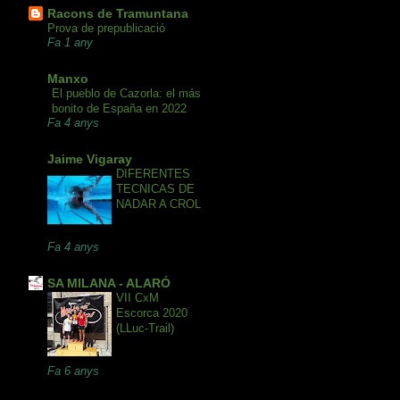
Racons de Tramuntana
Prova de prepublicació
Fa 1 any
Manxo
El pueblo de Cazorla: el más
bonito de España en 2022
Fa 4 anys
Jaime Vigaray
DIFERENTES
TECNICAS DE
NADAR A CROL
Fa 4 anys
SA MILANA - ALARÓ
VII CxM
Escorca 2020
(LLuc-Trail)
Fa 6 anys