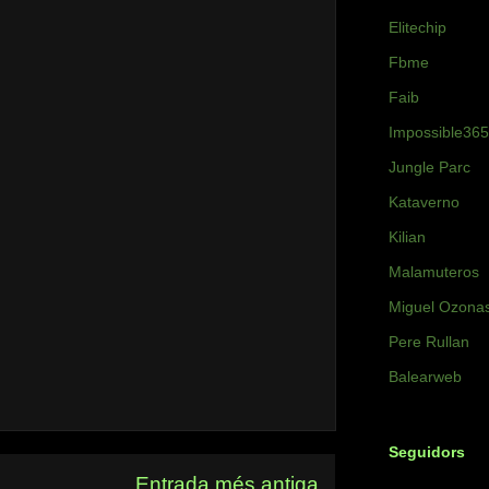
Elitechip
Fbme
Faib
Impossible365
Jungle Parc
Kataverno
Kilian
Malamuteros
Miguel Ozona
Pere Rullan
Balearweb
Seguidors
Entrada més antiga