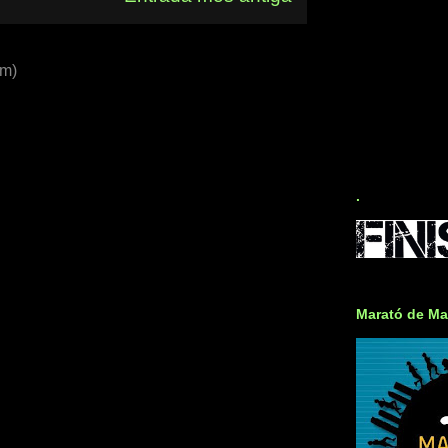
om)
.
Marató de Ma