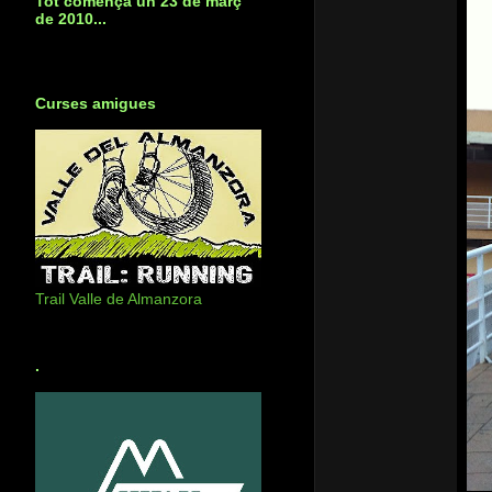
Tot començà un 23 de març
de 2010...
Curses amigues
Trail Valle de Almanzora
.