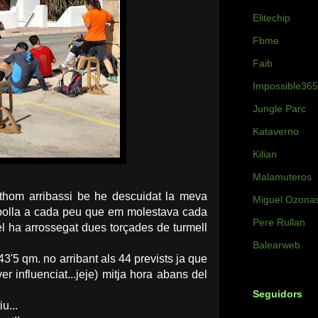
Elitechip
Fbme
Faib
Impossible365
Jungle Parc
Kataverno
Kilian
Malamuteros
othom arribassi be he descuidat la meva
Miguel Ozona
ampolla a cada peu que em molestava cada
Pere Rullan
l ha arrossegat dues torçades de turmell
Balearweb
3'5 qm. no arribant als 44 prevists ja que
 influenciat...jeje) mitja hora abans del
Seguidors
u...