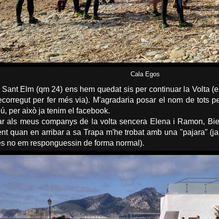
Cala Egos
a Sant Elm (qm 24) ens hem quedat sis per continuar la Volta (
 recorregut per fer més via). M'agradaria posar el nom de tots p
ú, per això ja tenim el facebook.
r als meus companys de la volta sencera Elena i Ramon, Biel 
nt quan en arribar a sa Trapa m'he trobat amb una "pajara" (j
s no em responguessin de forma normal).