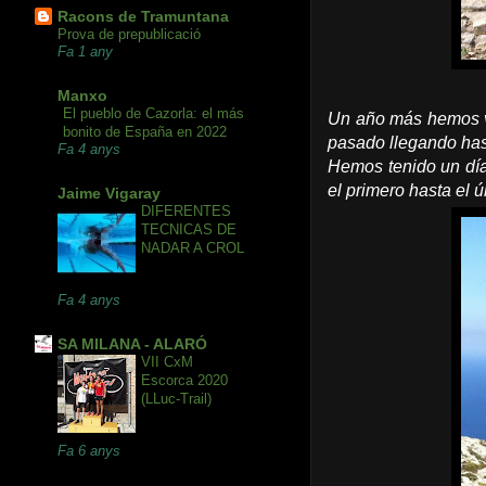
Racons de Tramuntana
Prova de prepublicació
Fa 1 any
Manxo
El pueblo de Cazorla: el más
Un año más hemos vu
bonito de España en 2022
pasado llegando has
Fa 4 anys
Hemos tenido un día
el primero hasta el ú
Jaime Vigaray
DIFERENTES
TECNICAS DE
NADAR A CROL
Fa 4 anys
SA MILANA - ALARÓ
VII CxM
Escorca 2020
(LLuc-Trail)
Fa 6 anys