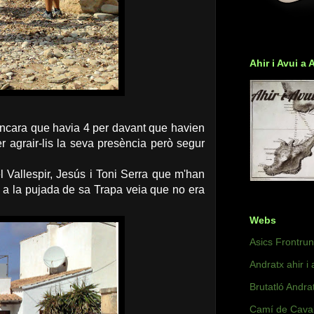
Ahir i Avui a 
encara que havia 4 per davant que havien
er agrair-lis la seva presència però segur
Vallespir, Jesús i Toni Serra que m'han
a a la pujada de sa Trapa veia que no era
Webs
Asics Frontru
Andratx ahir i 
Brutatló Andra
Camí de Caval