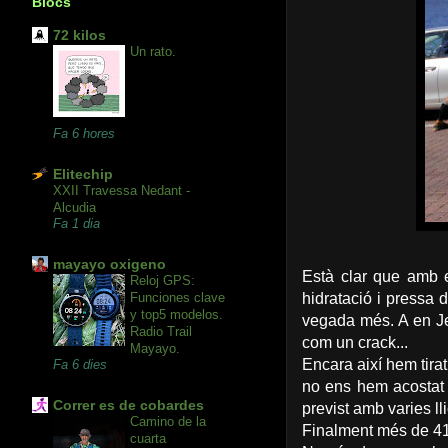
Blocs
72 kilos
Un rato.
Fa 6 hores
Elitechip
XXII Travessa Nedant -
Alcudia
Fa 1 dia
mayayo oxigeno
Està clar que amb e
Reloj GPS:
Funciones clave
hidratació i pressa
y top5 modelos.
vegada més. A en Je
Radio Trail
com un crack...
Mayayo.
Encara així hem tira
Fa 6 dies
no ens hem acostat a
Correr es de cobardes
previst amb varies ll
Camino de la
Finalment més de 410
cuarta