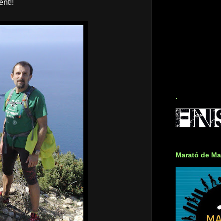
nt!!
.
Marató de Ma