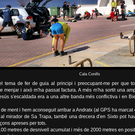
Cala Conills
l tema de fer de guia al principi i preocupant-me per que t
 de menjar i això m'ha passat factura. A més m'ha sortit una 
sús s'escaldada era a una altre banda més conflictiva i en Bie
t de ment i hem aconseguit arribar a Andratx (al GPS ha marcat 4
l mirador de Sa Trapa, també una drecera d'en Sixto pot haver
içons apreses per tots.
0 metres de desnivell acumulat i més de 2000 metres en positi