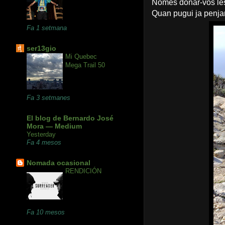
Només donar-vos les
Quan pugui ja penjaré
Fa 1 setmana
ser13gio
Mi Quebec
Mega Trail 50
Fa 3 setmanes
El blog de Bernardo José
Mora — Medium
Yesterday
Fa 4 mesos
Nomada ocasional
RENDICIÓN
Fa 10 mesos