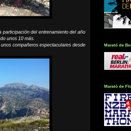
 participación del entrenamiento del año
nido unos 10 más.
 y unos compañeros espectaculares desde
Marató de Ber
Marató de Fl