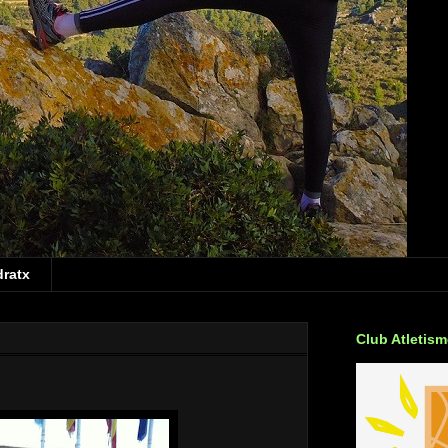
dratx
Club Atletis