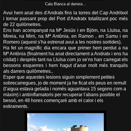
Cala Blanca al darrera...
Avui hem anat des d'Andratx fins la torres del Cap Andritxol
i tornar passant prop del Port d'Andratx totalitzant poc més
de 22 quilòmetres.
Ens han acompanyat na Mª Jesús i en Björn, na Lluïsa, na
Mireia, na Mirri, na Mª Antònia, en Ramon , en Samu i en
Romero (aquest s'ha estrenat avui a les nostres sortides).
Ha fet un magnífic dia encara que primer hem perdut a na
Mª Antònia (finalment ha anat directament a Andratx i ens ha
cridat) i després tant na Lluïsa com jo se'ns han carregat els
bessons esquerres i hem hagut d'anar molt més tranquils
als darrers quilòmetres..
Esper que aquestes lesions siguin simplement petites
sobrecarregues, jo de moment ja he ficat els peus en remull
(l'aigua estava gelada i només aguantava 15 segons com a
màxim) i antiinflamatoris per recuperar l'abans posible el
bessó, en 48 hores començaré amb el calor i els
estiraments.