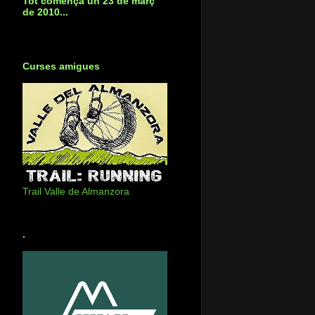
Tot començà un 23 de març
de 2010...
Curses amigues
Trail Valle de Almanzora
.