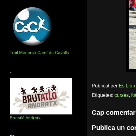
Trail Menorca Camí de Cavalls
.
Publicat per
Es Llop
Etiquetes:
curses
,
fo
Cap comentar
Brutatló Andratx
Publica un com