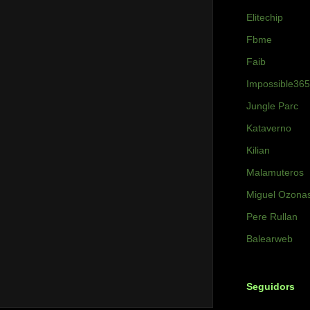
Elitechip
Fbme
Faib
Impossible365
Jungle Parc
Kataverno
Kilian
Malamuteros
Miguel Ozona
Pere Rullan
Balearweb
Seguidors