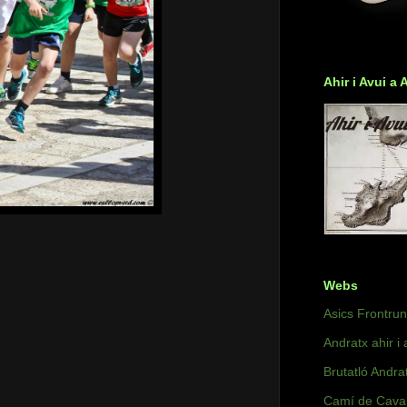
Ahir i Avui a 
Webs
Asics Frontru
Andratx ahir i 
Brutatló Andra
Camí de Caval