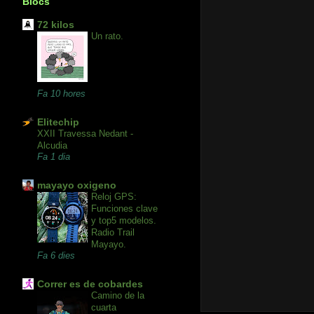
Blocs
72 kilos
Un rato.
Fa 10 hores
Elitechip
XXII Travessa Nedant -
Alcudia
Fa 1 dia
mayayo oxigeno
Reloj GPS:
Funciones clave
y top5 modelos.
Radio Trail
Mayayo.
Fa 6 dies
Correr es de cobardes
Camino de la
cuarta