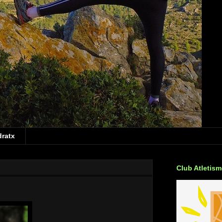
dratx
Club Atletis