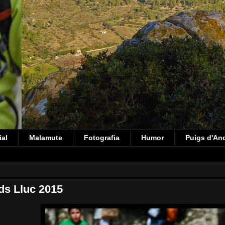
ial
Malamute
Fotografia
Humor
Puigs d'An
ds Lluc 2015