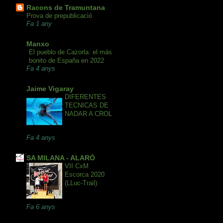
Racons de Tramuntana
Prova de prepublicació
Fa 1 any
Manxo
El pueblo de Cazorla: el más
bonito de España en 2022
Fa 4 anys
Jaime Vigaray
DIFERENTES
TECNICAS DE
NADAR A CROL
Fa 4 anys
SA MILANA - ALARÓ
VII CxM
Escorca 2020
(LLuc-Trail)
Fa 6 anys