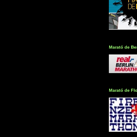
Marató de Ber
Marató de Fl