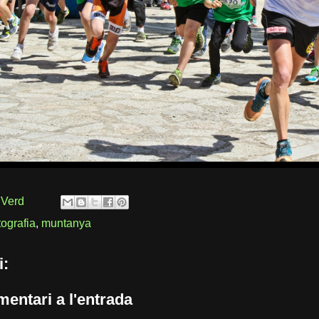
 Verd
tografia
,
muntanya
i:
entari a l'entrada