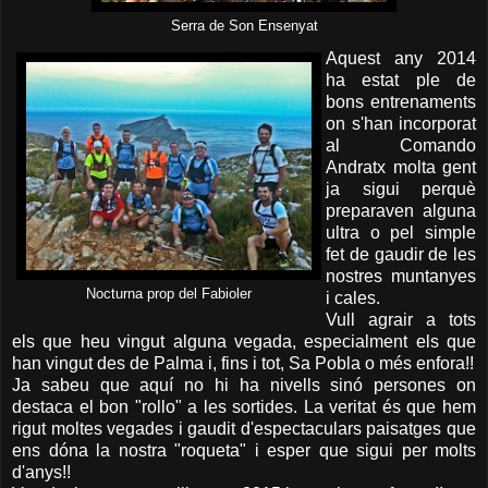
Serra de Son Ensenyat
Aquest any 2014
ha estat ple de
bons entrenaments
on s'han incorporat
al Comando
Andratx molta gent
ja sigui perquè
preparaven alguna
ultra o pel simple
fet de gaudir de les
nostres muntanyes
Nocturna prop del Fabioler
i cales.
Vull agrair a tots
els que heu vingut alguna vegada, especialment els que
han vingut des de Palma i, fins i tot, Sa Pobla o més enfora!!
Ja sabeu que aquí no hi ha nivells sinó persones on
destaca el bon "rollo" a les sortides. La veritat és que hem
rigut moltes vegades i gaudit d'espectaculars paisatges que
ens dóna la nostra "roqueta" i esper que sigui per molts
d'anys!!