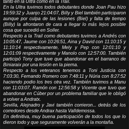
tanto en la Ultra como en la Trail.
En la Ultra tuvimos todos debutantes donde Joan Pau hizo
19:59:32 y Juanjo 21:04:07, Billy y Biel también participaron
aunque por culpa de las lesiones (Biel) y falta de tiempo
(Billy) la afrontaron de cara a llegar lo más lejos posible
cosa que sucedió en Soller.
Respecto a la Trail como debutantes tuvimos a Andrés con
10:05:47, Jaume con 10:26:51, Aina y David con 11:10:15 y
11:10:14 respectivamente, Mely y Pep con 12:01:10 y
12:01:09 respectivamente y Manolo con 12:57:00. También
participó Tony que tuve que abandonar en el barranco de
Biniaraix por una lesión en la pierna.
Respecto a los veteranos tenemos a Toni Justicia con
7:03:30, Fernando Romero con 7:48:11 y Núria con 8:27:52
haciendo podio los tres otra vez. También tuvimos a Manu
con 11:03:07, Ramón con 12:56:58 y Vicente que tuvo que
abandonar en Cúber por un problema familiar que le obligó
a volver a Andratx.
Sevilla, Alejnadro y Javi también corrieron... detrás de los
corredores desde Andrax hasta Valldemossa.
En definitiva, muy buena participación de todos los que lo
dieron todo y que seguramente volverán a la montaña.