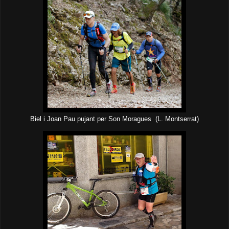
Biel i Joan Pau pujant per Son Moragues (L. Montserrat)