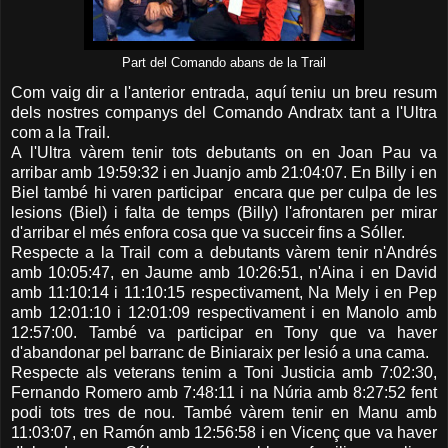
Part del Comando abans de la Trail
Com vaig dir a l'anterior entrada, aquí teniu un breu resum
dels nostres companys del Comando Andratx tant a l'Ultra
com a la Trail.
A l'Ultra vàrem tenir tots debutants on en Joan Pau va
arribar amb 19:59:32 i en Juanjo amb 21:04:07. En Billy i en
Biel també hi varen participar encara que per culpa de les
lesions (Biel) i falta de temps (Billy) l'afrontaren per mirar
d'arribar el més enfora cosa que va succeir fins a Sóller.
Respecte a la Trail com a debutants vàrem tenir n'Andrés
amb 10:05:47, en Jaume amb 10:26:51, n'Aina i en David
amb 11:10:14 i 11:10:15 respectivament, Na Mely i en Pep
amb 12:01:10 i 12:01:09 respectivament i en Manolo amb
12:57:00. També va participar en Tony que va haver
d'abandonar pel barranc de Biniaraix per lesió a una cama.
Respecte als veterans tenim a Toni Justicia amb 7:02:30,
Fernando Romero amb 7:48:11 i na Núria amb 8:27:52 fent
podi tots tres de nou. També vàrem tenir en Manu amb
11:03:07, en Ramón amb 12:56:58 i en Vicenç que va haver