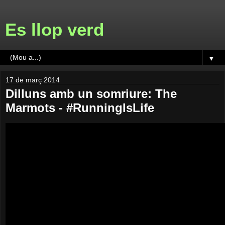
Es llop verd
▼
17 de març 2014
Dilluns amb un somriure: The
Marmots - #RunningIsLife