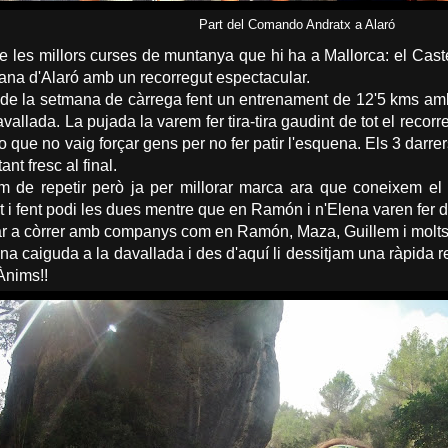
Part del Comando Andratx a Alaró
e les millors curses de muntanya que hi ha a Mallorca: el Caste
na d'Alaró amb un recorregut espectacular.
t de la setmana de càrrega fent un entrenament de 12'5 kms am
allada. La pujada la varem fer tira-tira gaudint de tot el recorr
o que no vaig forçar gens per no fer patir l'esquena. Els 3 darre
nt fresc al final.
 de repetir però ja per millorar marca ara que coneixem el
i fent podi les dues mentre que en Ramón i n'Elena varen fer d
ar a còrrer amb companys com en Ramón, Maza, Guillem i molts 
a caiguda a la davallada i des d'aquí li dessitjam una ràpida r
Ànims!!