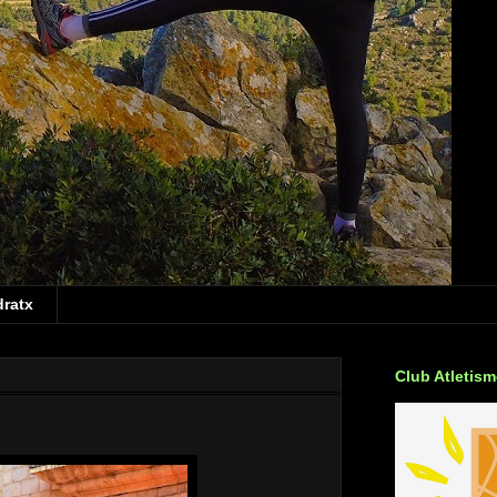
dratx
Club Atletis