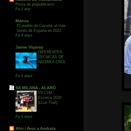
Prova de prepublicació
Fa 1 any
Manxo
El pueblo de Cazorla: el más
bonito de España en 2022
Fa 4 anys
Jaime Vigaray
DIFERENTES
TECNICAS DE
NADAR A CROL
Fa 4 anys
SA MILANA - ALARÓ
VII CxM
Escorca 2020
(LLuc-Trail)
Fa 6 anys
Ahir i Avui a Andratx