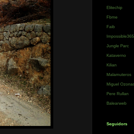
Elitechip
Fbme
Faib
Impossible365
Jungle Parc
Kataverno
Kilian
Malamuteros
Miguel Ozona
Pere Rullan
Balearweb
Seguidors