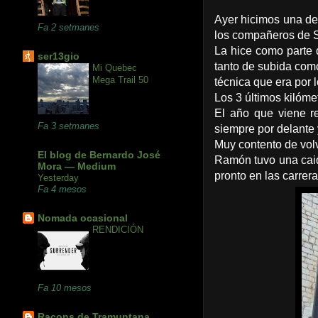
Ayer hicimos una de
Fa 2 setmanes
los compañeros de S
La hice como parte
ser13gio
tanto de subida como
Mi Quebec
Mega Trail 50
técnica que era por 
Los 3 últimos kilóme
El año que viene r
Fa 3 setmanes
siempre por delante
Muy contento de vol
El blog de Bernardo José
Ramón tuvo una caid
Mora — Medium
pronto en las carrera
Yesterday
Fa 4 mesos
Nomada ocasional
RENDICIÓN
Fa 10 mesos
Racons de Tramuntana