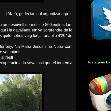
ll d'Alaró, perfectament organitzada pels
b un desnivell de més de 800 metres tant
egut i la davallada em va sorprendre de lo
rs quilòmetres vaig forçar anant a 4'20" de
 terreny. Na Maria Jesús i na Núria com
e voluntaris.
altres!!
Instagram Es
ecuperació a la seva ma i que el tornem a