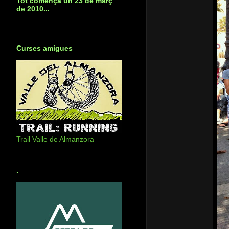
Tot començà un 23 de març
de 2010...
Curses amigues
Trail Valle de Almanzora
.