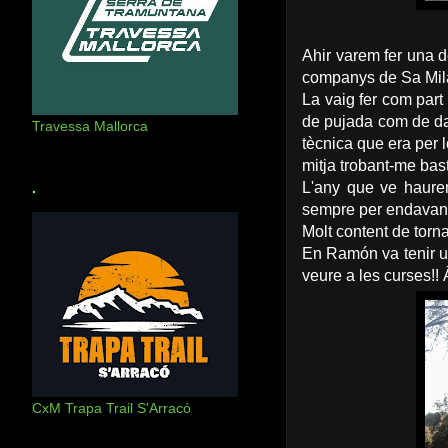
Ahir varem fer una d
companys de Sa Mila
La vaig fer com par
de pujada com de dav
Travessa Mallorca
tècnica que era per l
mitja trobant-me basta
L'any que ve haurem
.
sempre per endavant 
Molt content de torn
En Ramón va tenir un
veure a les curses!! 
CxM Trapa Trail S'Arracó