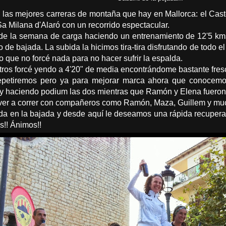
 las mejores carreras de montaña que hay en Mallorca: el Caste
a Milana d'Alaró con un recorrido espectacular.
 de la semana de carga haciendo un entrenamiento de 12'5 km
 de bajada. La subida la hicimos tira-tira disfrutando de todo el
lo que no forcé nada para no hacer sufrir la espalda.
tros forcé yendo a 4'20" de media encontrándome bastante fresco
epetiremos pero ya para mejorar marca ahora que conocemos
 y haciendo podium las dos mientras que Ramón y Elena fueron 
ver a correr con compañeros como Ramón, Maza, Guillem y muc
a en la bajada y desde aquí le deseamos una rápida recupera
s!! Ánimos!!