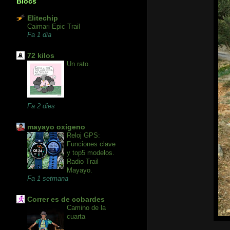
Blocs
Elitechip
Caimari Epic Trail
Fa 1 dia
72 kilos
Un rato.
Fa 2 dies
mayayo oxigeno
Reloj GPS:
Funciones clave
y top5 modelos.
Radio Trail
Mayayo.
Fa 1 setmana
Correr es de cobardes
Camino de la
cuarta