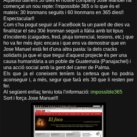
Aquests darrers 30 dies el nostre company Jose Manuel ha
començat un nou repte: I'mpossible 365 o lo que és el
mateix: 30 Ironmans seguits i 60 Ironmans en 365 dies!!
Espectacular!!
Com s'ha pogut seguir al FaceBook fa un parell de dies va
finalitzar el seu 30é Ironman seguit a Itàlia amb tot tipus
d'incidents (caigudes, fred, pluja torrencial, lesions, etc.) que
ho va fer més èpic encara i que ens va demostrar que en
Jose Manuel està fet d'una altra pasta: la dels cracks
solidaris ja que el que tregui d'aquest projecte és per una
causa humanitària a un poble de Guatemala (Panajachel) i
una acció social amb la gent del carrer de Palma.
Els que ja el coneixem teníem la certesa que ho podria
aconseguir i, a més, segur que farà els 30 que li resten per
fer.
Al següent enllaç teniu tota l'informació:
impossible365
Sort i força Jose Manuel!!