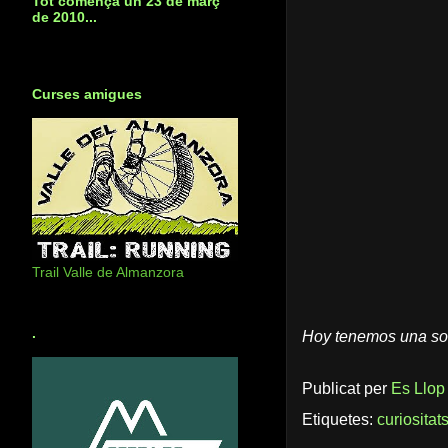
Tot començà un 23 de març
de 2010...
Curses amigues
Trail Valle de Almanzora
.
Hoy tenemos una solu
Publicat per
Es Llop
Etiquetes:
curiositat