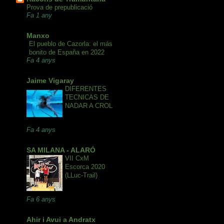
Prova de prepublicació
Fa 1 any
Manxo
El pueblo de Cazorla: el más
bonito de España en 2022
Fa 4 anys
Jaime Vigaray
DIFERENTES
TECNICAS DE
NADAR A CROL
Fa 4 anys
SA MILANA - ALARÓ
VII CxM
Escorca 2020
(LLuc-Trail)
Fa 6 anys
Ahir i Avui a Andratx