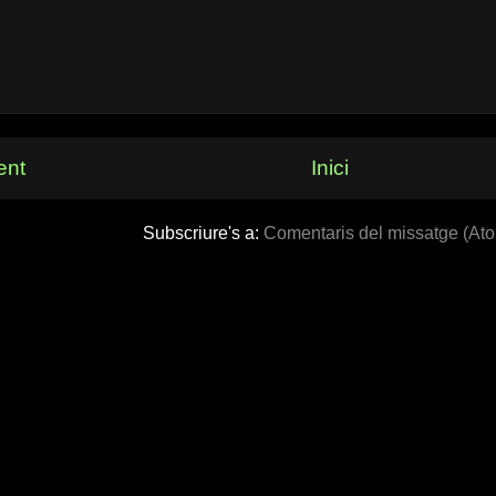
ent
Inici
Subscriure's a:
Comentaris del missatge (At