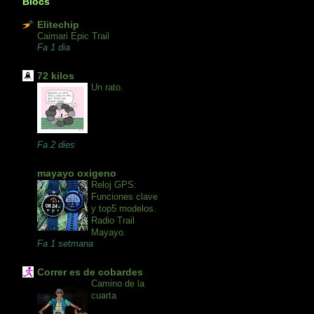
Blocs
Elitechip
Caimari Epic Trail
Fa 1 dia
72 kilos
Un rato.
Fa 2 dies
mayayo oxigeno
Reloj GPS:
Funciones clave
y top5 modelos.
Radio Trail
Mayayo.
Fa 1 setmana
Correr es de cobardes
Camino de la
cuarta