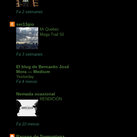
Fa 2 setmanes
ser13gio
Mi Quebec
Mega Trail 50
Fa 3 setmanes
El blog de Bernardo José
Mora — Medium
Yesterday
Fa 4 mesos
Nomada ocasional
RENDICIÓN
Fa 10 mesos
Racons de Tramuntana