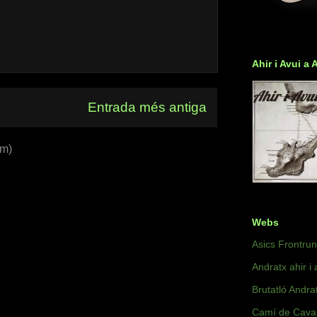
Ahir i Avui a 
Entrada més antiga
om)
Webs
Asics Frontru
Andratx ahir i 
Brutatló Andra
Camí de Caval