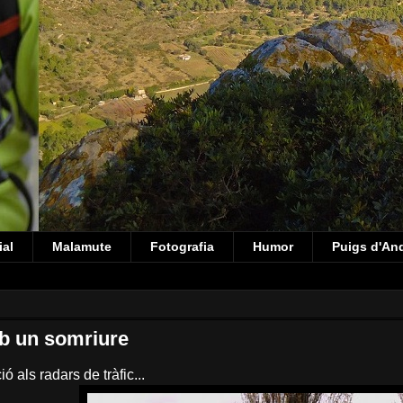
ial
Malamute
Fotografia
Humor
Puigs d'An
b un somriure
ó als radars de tràfic...