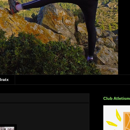
dratx
Club Atletis