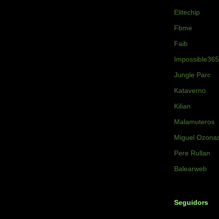
Elitechip
Fbme
Faib
Impossible365
Jungle Parc
Kataverno
Kilian
Malamuteros
Miguel Ozona
Pere Rullan
Balearweb
Seguidors