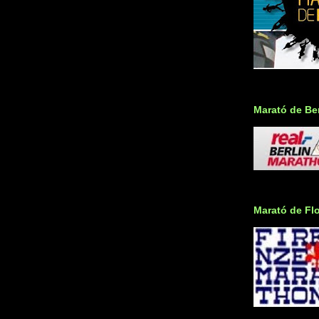
Marató de Ber
Marató de Fl