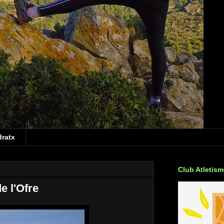
dratx
Club Atletis
e l'Ofre