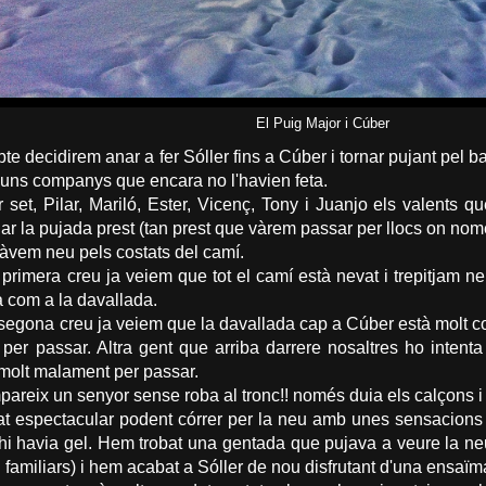
El Puig Major i Cúber
e decidirem anar a fer Sóller fins a Cúber i tornar pujant pel b
lguns companys que encara no l'havien feta.
set, Pilar, Mariló, Ester, Vicenç, Tony i Juanjo els valents qu
ciar la pujada prest (tan prest que vàrem passar per llocs on no
bàvem neu pels costats del camí.
primera creu ja veiem que tot el camí està nevat i trepitjam ne
da com a la davallada.
 segona creu ja veiem que la davallada cap a Cúber està molt c
per passar. Altra gent que arriba darrere nosaltres ho intent
molt malament per passar.
reix un senyor sense roba al tronc!! només duia els calçons i ana
at espectacular podent córrer per la neu amb unes sensacions
hi havia gel. Hem trobat una gentada que pujava a veure la neu
i familiars) i hem acabat a Sóller de nou disfrutant d'una ens