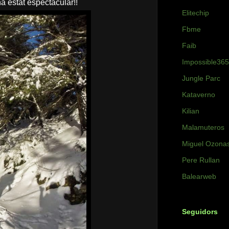
a estat espectacular!!
Elitechip
Fbme
Faib
Impossible365
Jungle Parc
Kataverno
Kilian
Malamuteros
Miguel Ozona
Pere Rullan
Balearweb
Seguidors