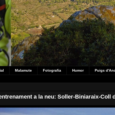
ial
Malamute
Fotografia
Humor
Puigs d'An
ntrenament a la neu: Soller-Biniaraix-Coll d