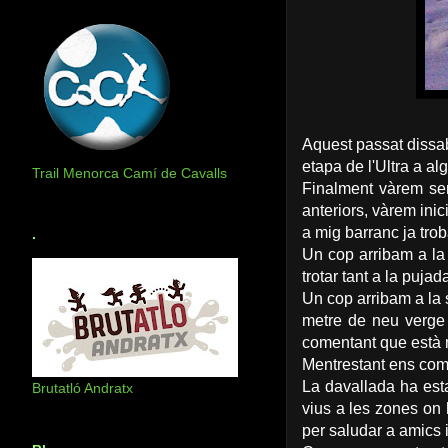
Aquest passat dissabt
etapa de l'Ultra a a
Trail Menorca Camí de Cavalls
Finalment vàrem ser 
anteriors, vàrem ini
a mig barranc ja tro
.
Un cop arribam a la 
trotar tant a la puja
Un cop arribam a la
metre de neu verge 
comentant que està 
Mentrestant ens compa
La davallada ha est
Brutatló Andratx
vius a les zones on 
per saludar a amics 