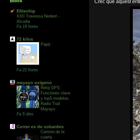
Blocs
Crec que aquest entr
Elitechip
XXII Travessa Nedant -
Alcudia
Fa 19 hores
72 kilos
Papá:
Fa 21 hores
mayayo oxigeno
Reloj GPS:
Funciones clave
y top5 modelos.
Radio Trail
Mayayo.
Fa 5 dies
Correr es de cobardes
Camino de la
cuarta