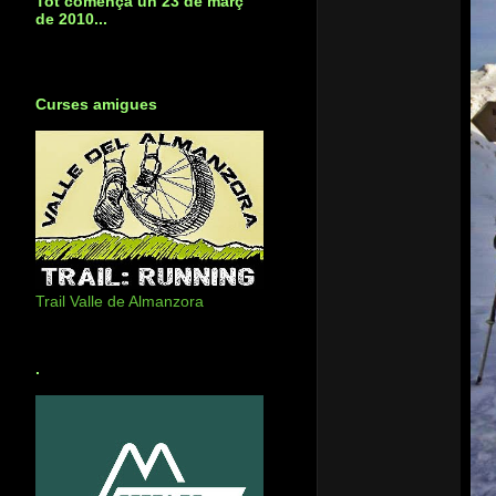
Tot començà un 23 de març
de 2010...
Curses amigues
Trail Valle de Almanzora
.