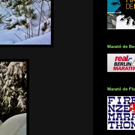
Marató de Ber
Marató de Fl