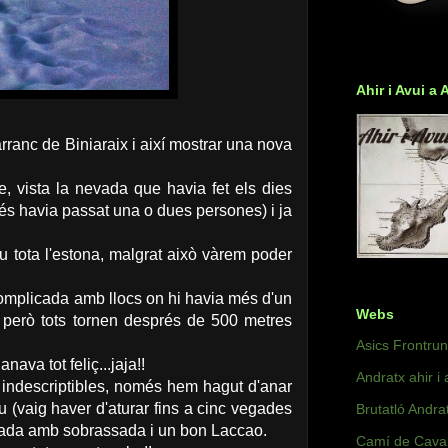
Ahir i Avui a 
arranc de Biniaraix i així mostrar una nova
e, vista la nevada que havia fet els dies
més havia passat una o dues persones) i ja
u tota l'estona, malgrat això vàrem poder
omplicada amb llocs on hi havia més d'un
Webs
a però tots tornen després de 500 metres
Asics Frontru
va tot feliç...jaja!!
Andratx ahir i 
 indescriptibles, només hem hagut d'anar
 (vaig haver d'aturar fins a cinc vegades
Brutatló Andra
aïmada amb sobrassada i un bon Laccao.
Camí de Caval