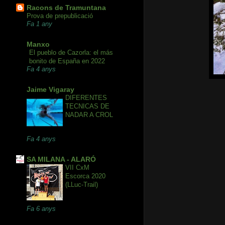
Racons de Tramuntana
Prova de prepublicació
Fa 1 any
Manxo
El pueblo de Cazorla: el más
bonito de España en 2022
Fa 4 anys
Jaime Vigaray
DIFERENTES
TECNICAS DE
NADAR A CROL
Fa 4 anys
SA MILANA - ALARÓ
VII CxM
Escorca 2020
(LLuc-Trail)
Fa 6 anys